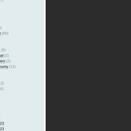
7)
)
e
(60)
l
(5)
nal
(2)
ieci
(2)
lbumy
(13)
13)
0)
5
4
023
023