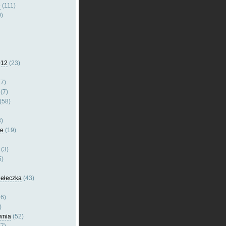
e
(111)
)
012
(23)
7)
(7)
(58)
)
le
(19)
(3)
5)
dełeczka
(43)
6)
)
wnia
(52)