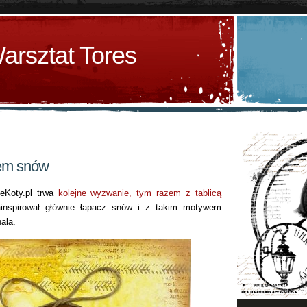
arsztat Tores
zem snów
eKoty.pl trwa
kolejne wyzwanie, tym razem z tablicą
nspirował głównie łapacz snów i z takim motywem
nala.