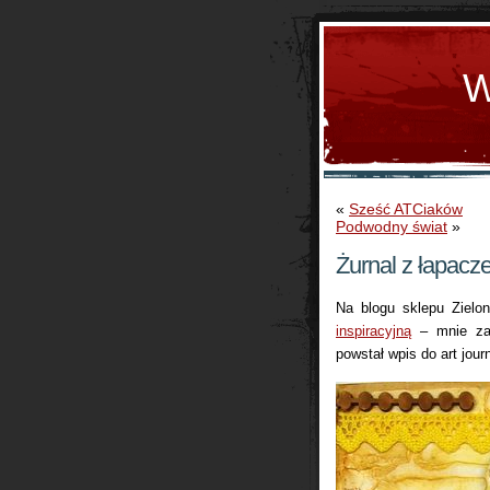
W
«
Sześć ATCiaków
Podwodny świat
»
Żurnal z łapac
Na blogu sklepu Zielon
inspiracyjną
– mnie zai
powstał wpis do art jour