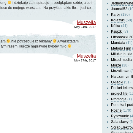
 wenę
i dziękuję za inspiracje… podglądam sobie, a co i
Jednobarwn
ieco do mojego warsztatu. Na przykład takie tło… jest co
Journal52
(10
Kartki
(180)
Kolażyki
(68)
Muszelia
Kółka
(41)
May 24th, 2017
Książki
(7)
Liftonoszki 2
wiem
nie potrzebujesz reklamy
A warsztatami
Mandala
(11)
e tym razem, kurczę naprawdę byłoby miło
Metodą Finn
(
Milutka buzia
Muszelia
Mixed media
May 27th, 2017
Morze
(38)
Mozaikowo
(8
Na czarnym t
Okładki
(51)
Pocket letters
project life
(1
Promocja
(1)
Pudełka i pu
Różne
(170)
Rysowanie
(4
Sala sławy
(6
ScrapElektro