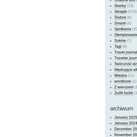
Shadow box
(
Skarby
(19)
Skrapki
(519)
Ślubne
(6)
Smash
(6)
Spotkania
(20
Stemplowani
Suknie
(7)
Tagi
(8)
Travel journa
Traveler jour
Twórczość dz
Wędrujące a
Wiedza
(21)
wordbook
(1)
Z wierszem
(
Zuźki buźki
(1
archiwum
January 202
January 202
December 2
November 2