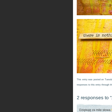
This entry was posted on Tuesda
responses to this entry through t
2 responses to 
Dziękuję za miłe słowa