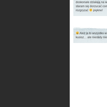
doskonale działają na
staram się dorzucać con
rozgryzać
piękne!
Ależ ja to wszystko 
kusisz… ale niestety ni