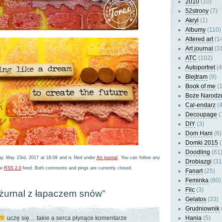
2010
(10)
52strony
(7)
Akryl
(1)
Albumy
(110)
Altered art
(1
Art journal
(3
ATC
(102)
Autoportret
(4
Blejtram
(9)
Book of me
(1
Boże Narodz
Cal-endarz
(4
Decoupage
(
DIY
(3)
Dom Hani
(6)
Domki 2015
(
Doodling
(61
y, May 23rd, 2017 at 18:09 and is filed under
Art journal
. You can follow any
Drobiazgi
(31
he
RSS 2.0
feed. Both comments and pings are currently closed.
Fanart
(25)
Feminka
(80)
Filc
(3)
“żurnal z łapaczem snów”
Gelatos
(33)
Grudniownik
uczę się… takie a serca płynące komentarze
Hania
(5)