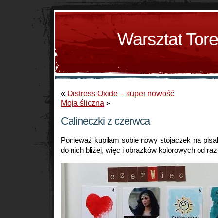
Warsztat Tor
«
Distress Oxide – super nowość
Moja śliczna
»
Calineczki z czerwca
Ponieważ kupiłam sobie nowy stojaczek na pisak
do nich bliżej, więc i obrazków kolorowych od raz