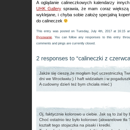
A oglądanie calineczkowych kalendarzy innyc
UHK Gallery
sprawia, że mam coraz większą o
wyklejane, i chyba sobie założę specjalną koper
do calineczek
This entry was posted on Tuesday, July 4th, 2017 at 16:15 an
Rysowanie
. You can follow any responses to this entry thr
comments and pings are currently closed.
2 responses to “calineczki z czerwc
Jakże się cieszę,że mogłam być uczestniczką Two
dni we Wrocławiu:) I haft widziałam i w pogadusz
A cudowny dzień też bym chciała mieć:)
Oj, faktycznie kolorowo u ciebie. Jak są to żal by 
Choć ostatnio tez było kolorowo (akwarelowe tła
kształt tego stojaczka na pisaki i kredki.