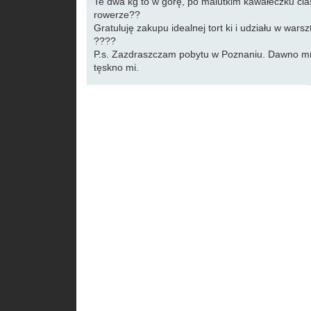
Te dwa kg to w górę, po malutkim kawałeczku cias
rowerze??
Gratuluję zakupu idealnej tort ki i udziału w war
????
P.s. Zazdraszczam pobytu w Poznaniu. Dawno mni
tęskno mi.