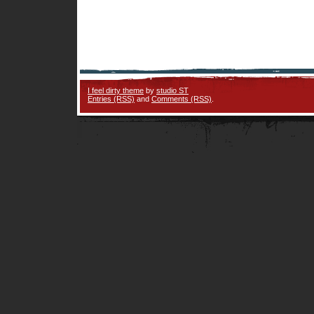
I feel dirty theme
by
studio ST
Entries (RSS)
and
Comments (RSS)
.