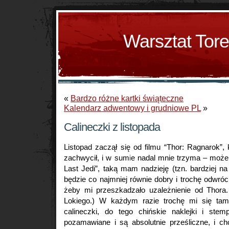
Warsztat Tor
«
Bardzo różne kartki świąteczne
Kalendarz adwentowy i grudniowe PL
»
Calineczki z listopada
Listopad zaczął się od filmu “Thor: Ragnarok”, 
zachwycił, i w sumie nadal mnie trzyma – może
Last Jedi”, taką mam nadzieję (tzn. bardziej na
będzie co najmniej równie dobry i trochę odwróc
żeby mi przeszkadzało uzależnienie od Thora
Lokiego.) W każdym razie trochę mi się tam 
calineczki, do tego chińskie naklejki i stemp
pozamawiane i są absolutnie prześliczne, i c