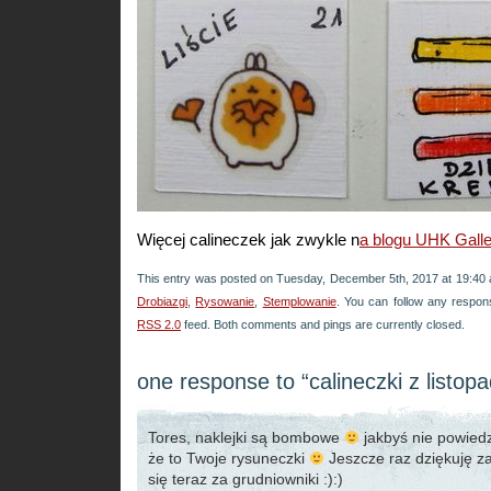
Więcej calineczek jak zwykle n
a blogu UHK Galle
This entry was posted on Tuesday, December 5th, 2017 at 19:40 a
Drobiazgi
,
Rysowanie
,
Stemplowanie
. You can follow any respons
RSS 2.0
feed. Both comments and pings are currently closed.
one response to “calineczki z listop
Tores, naklejki są bombowe
jakbyś nie powiedz
że to Twoje rysuneczki
Jeszcze raz dziękuję 
się teraz za grudniowniki :):)