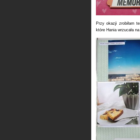
Przy okazji zrobiłam te
które Hania wrzucała na