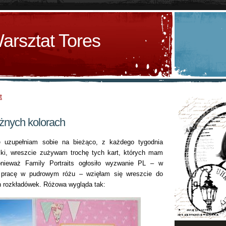
arsztat Tores
t
óżnych kolorach
e uzupełniam sobie na bieżąco, z każdego tygodnia
lki, wreszcie zużywam trochę tych kart, których mam
onieważ Family Portraits ogłosiło wyzwanie PL – w
ć pracę w pudrowym różu – wzięłam się wreszcie do
h rozkładówek. Różowa wygląda tak: