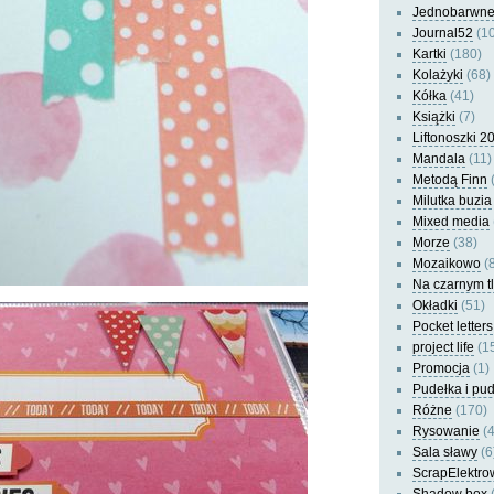
Jednobarwn
Journal52
(10
Kartki
(180)
Kolażyki
(68)
Kółka
(41)
Książki
(7)
Liftonoszki 2
Mandala
(11)
Metodą Finn
(
Milutka buzia
Mixed media
Morze
(38)
Mozaikowo
(8
Na czarnym t
Okładki
(51)
Pocket letters
project life
(1
Promocja
(1)
Pudełka i pu
Różne
(170)
Rysowanie
(4
Sala sławy
(6
ScrapElektro