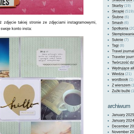
Shadow box
(
Skarby
(19)
Skrapki
(519)
Ślubne
(6)
ż zdjęcie takiej stronie ze zdjęciami instagramowymi,
Smash
(6)
 swoje konto insta:
Spotkania
(20
Stemplowani
Suknie
(7)
Tagi
(8)
Travel journa
Traveler jour
Twórczość dz
Wędrujące a
Wiedza
(21)
wordbook
(1)
Z wierszem
(
Zuźki buźki
(1
archiwum
January 202
January 202
December 2
November 2