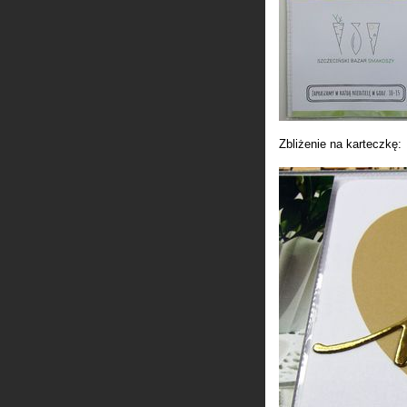
Zbliżenie na karteczkę: