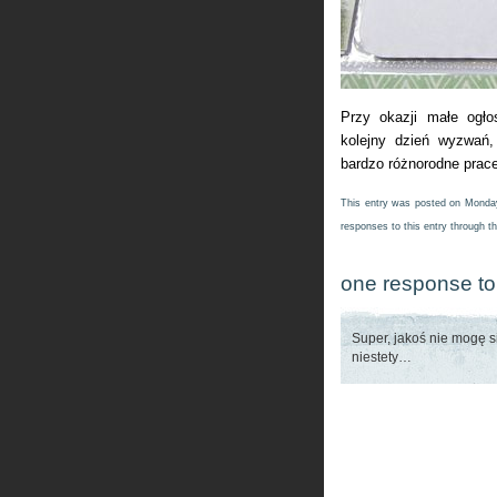
Przy okazji małe ogł
kolejny dzień wyzwań,
bardzo różnorodne prac
This entry was posted on Monday,
responses to this entry through t
one response to 
Super, jakoś nie mogę 
niestety…