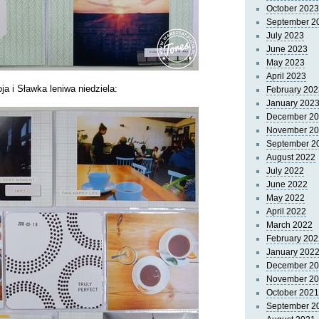
October 2023
September 2
July 2023
June 2023
May 2023
April 2023
oja i Sławka leniwa niedziela:
February 202
January 202
December 2
November 2
September 2
August 2022
July 2022
June 2022
May 2022
April 2022
March 2022
February 202
January 202
December 2
November 2
October 2021
September 2