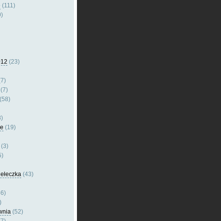
e
(111)
)
012
(23)
7)
(7)
(58)
)
le
(19)
(3)
5)
dełeczka
(43)
6)
)
wnia
(52)