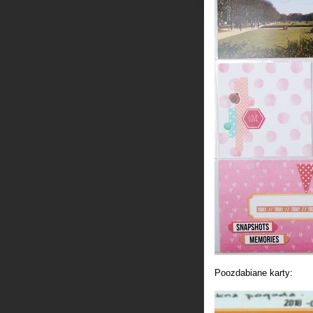
Poozdabiane karty: