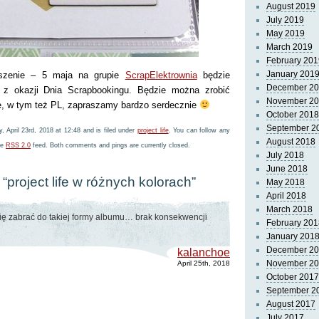
August 2019
July 2019
May 2019
March 2019
February 201
January 201
oszenie – 5 maja na grupie
ScrapElektrownia
będzie
December 2
 z okazji Dnia Scrapbookingu. Będzie można zrobić
November 2
e, w tym też PL, zapraszamy bardzo serdecznie
October 2018
September 2
 April 23rd, 2018 at 12:48 and is filed under
project life
. You can follow any
August 2018
he
RSS 2.0
feed. Both comments and pings are currently closed.
July 2018
June 2018
“project life w różnych kolorach”
May 2018
April 2018
March 2018
się zabrać do takiej formy albumu… brak konsekwencji
February 201
January 201
December 2
kalanchoe
November 2
April 25th, 2018
October 2017
September 2
August 2017
July 2017