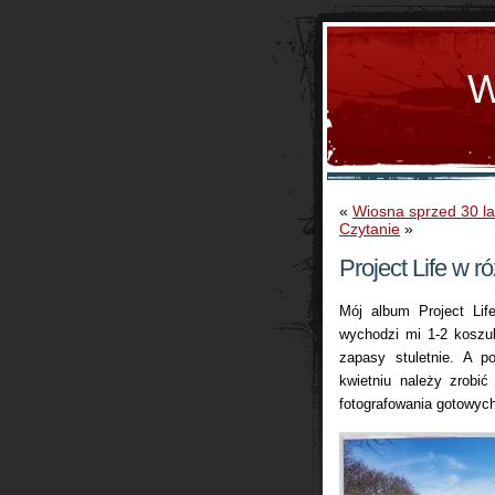
W
«
Wiosna sprzed 30 la
Czytanie
»
Project Life w r
Mój album Project Lif
wychodzi mi 1-2 koszu
zapasy stuletnie. A p
kwietniu należy zrobi
fotografowania gotowyc