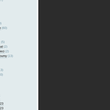
7)
)
e
(60)
l
(5)
nal
(2)
ieci
(2)
lbumy
(13)
13)
0)
5
4
023
023