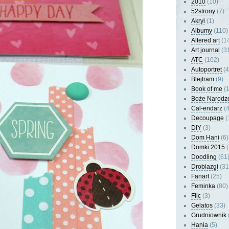
2010
(10)
52strony
(7)
Akryl
(1)
Albumy
(110)
Altered art
(1
Art journal
(3
ATC
(102)
Autoportret
(4
Blejtram
(9)
Book of me
(1
Boże Narodz
Cal-endarz
(4
Decoupage
(
DIY
(3)
Dom Hani
(6)
Domki 2015
(
Doodling
(61
Drobiazgi
(31
Fanart
(25)
Feminka
(80)
Filc
(3)
Gelatos
(33)
Grudniownik
Hania
(5)