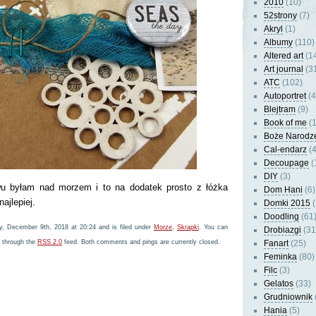
2010
(10)
52strony
(7)
Akryl
(1)
Albumy
(110)
Altered art
(1
Art journal
(3
ATC
(102)
Autoportret
(4
Blejtram
(9)
Book of me
(1
Boże Narodz
Cal-endarz
(4
Decoupage
(
DIY
(3)
u byłam nad morzem i to na dodatek prosto z łóżka
Dom Hani
(6)
ajlepiej.
Domki 2015
(
Doodling
(61
, December 9th, 2018 at 20:24 and is filed under
Morze
,
Skrapki
. You can
Drobiazgi
(31
y through the
RSS 2.0
feed. Both comments and pings are currently closed.
Fanart
(25)
Feminka
(80)
Filc
(3)
Gelatos
(33)
Grudniownik
Hania
(5)