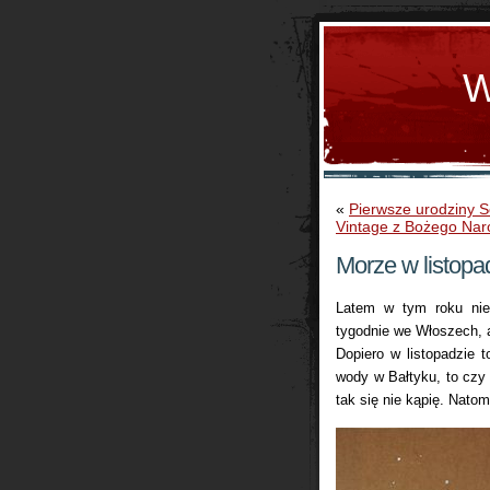
W
«
Pierwsze urodziny S
Vintage z Bożego Nar
Morze w listopad
Latem w tym roku nie
tygodnie we Włoszech, a
Dopiero w listopadzie 
wody w Bałtyku, to czy l
tak się nie kąpię. Nato