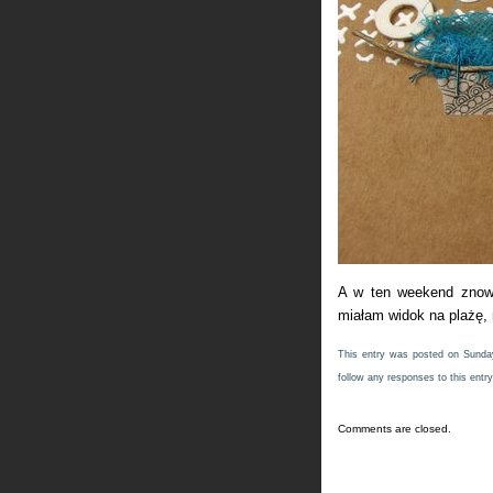
A w ten weekend znow
miałam widok na plażę, n
This entry was posted on Sunday
follow any responses to this entr
Comments are closed.