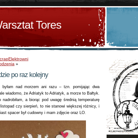
arsztat Tores
crapElektrowni
odzenia
»
zie po raz kolejny
 byłam nad morzem ani razu – tzn. pomijając dwa
le wiadomo, że Adriatyk to Adriatyk, a morze to Bałtyk.
to nadrobiłam, a biorąc pod uwagę średnią temperaturę
istopad czy sierpień, to nie stanowi większej różnicy, i
miast spacer był cudowny i mam zdjęcie oraz LO.