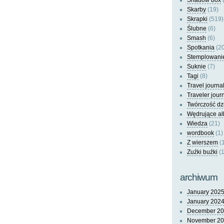
Shadow box
(
Skarby
(19)
Skrapki
(519)
Ślubne
(6)
Smash
(6)
Spotkania
(20
Stemplowani
Suknie
(7)
Tagi
(8)
Travel journa
Traveler jour
Twórczość dz
Wędrujące a
Wiedza
(21)
wordbook
(1)
Z wierszem
(
Zuźki buźki
(1
archiwum
January 202
January 202
December 2
November 2