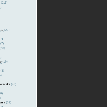
e
(111)
)
012
(23)
7)
(7)
(58)
)
le
(19)
(3)
5)
dełeczka
(43)
6)
)
wnia
(52)