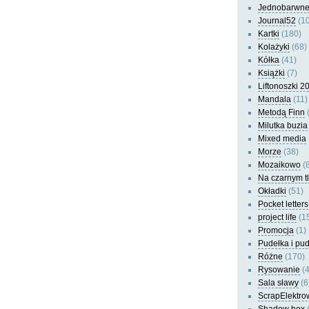
Jednobarwn
Journal52
(10
Kartki
(180)
Kolażyki
(68)
Kółka
(41)
Książki
(7)
Liftonoszki 2
Mandala
(11)
Metodą Finn
(
Milutka buzia
Mixed media
Morze
(38)
Mozaikowo
(8
Na czarnym t
Okładki
(51)
Pocket letters
project life
(1
Promocja
(1)
Pudełka i pu
Różne
(170)
Rysowanie
(4
Sala sławy
(6
ScrapElektro