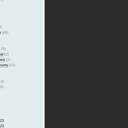
7)
)
e
(60)
l
(5)
nal
(2)
ieci
(2)
lbumy
(13)
13)
0)
5
4
023
023