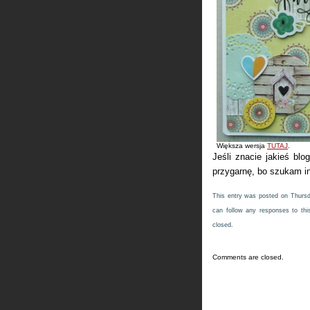
Większa wersja
TUTAJ
.
Jeśli znacie jakieś blo
przygarnę, bo szukam in
This entry was posted on Thursda
can follow any responses to thi
closed.
Comments are closed.