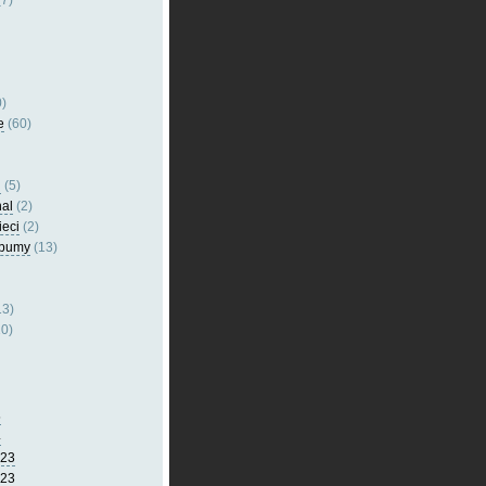
7)
)
e
(60)
l
(5)
nal
(2)
ieci
(2)
lbumy
(13)
13)
0)
5
4
023
023