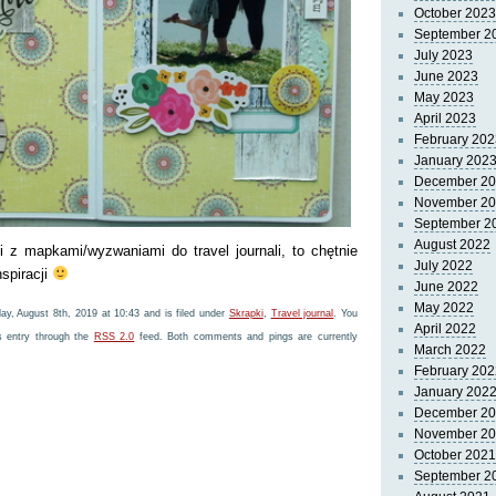
October 2023
September 2
July 2023
June 2023
May 2023
April 2023
February 202
January 202
December 2
November 2
September 2
August 2022
gi z mapkami/wyzwaniami do travel journali, to chętnie
July 2022
spiracji
June 2022
May 2022
y, August 8th, 2019 at 10:43 and is filed under
Skrapki
,
Travel journal
. You
April 2022
s entry through the
RSS 2.0
feed. Both comments and pings are currently
March 2022
February 202
January 202
December 2
November 2
October 2021
September 2