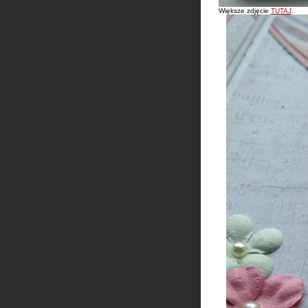
Większe zdjęcie
TUTAJ
.