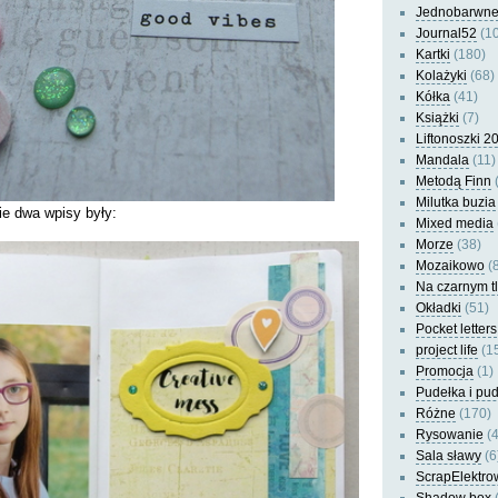
Jednobarwn
Journal52
(10
Kartki
(180)
Kolażyki
(68)
Kółka
(41)
Książki
(7)
Liftonoszki 2
Mandala
(11)
Metodą Finn
(
Milutka buzia
ie dwa wpisy były:
Mixed media
Morze
(38)
Mozaikowo
(8
Na czarnym t
Okładki
(51)
Pocket letters
project life
(1
Promocja
(1)
Pudełka i pu
Różne
(170)
Rysowanie
(4
Sala sławy
(6
ScrapElektro