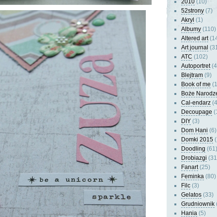
2010
(10)
52strony
(7)
Akryl
(1)
Albumy
(110)
Altered art
(1
Art journal
(3
ATC
(102)
Autoportret
(4
Blejtram
(9)
Book of me
(1
Boże Narodz
Cal-endarz
(4
Decoupage
(
DIY
(3)
Dom Hani
(6)
Domki 2015
(
Doodling
(61
Drobiazgi
(31
Fanart
(25)
Feminka
(80)
Filc
(3)
Gelatos
(33)
Grudniownik
Hania
(5)