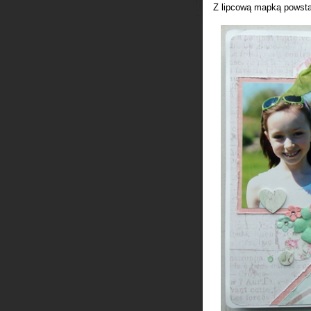
Z lipcową mapką powstał