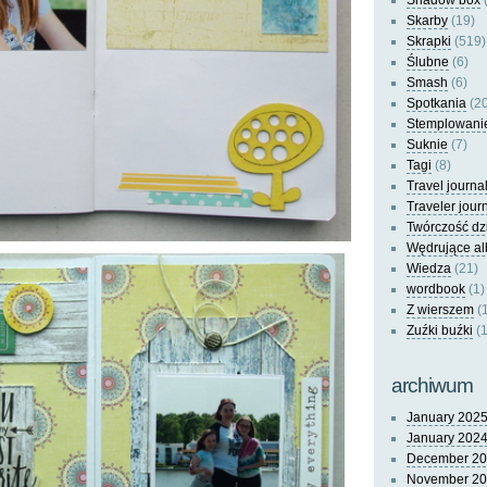
Shadow box
(
Skarby
(19)
Skrapki
(519)
Ślubne
(6)
Smash
(6)
Spotkania
(20
Stemplowani
Suknie
(7)
Tagi
(8)
Travel journa
Traveler jour
Twórczość dz
Wędrujące a
Wiedza
(21)
wordbook
(1)
Z wierszem
(
Zuźki buźki
(1
archiwum
January 202
January 202
December 2
November 2