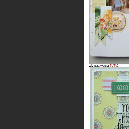
Większa wersja
TUTAJ
.