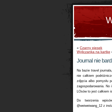
W
«
Czarny piesek
Wyliczanka na kartkę
Journal nie bard
Na bazie travel journal
nie całkiem podróżnic
zdjęcia albo pomysłu p
zagospodarowania. No i
LOsów to jest całkiem 
Do tworzenia wpisó
@weiweiwang_12 z inst