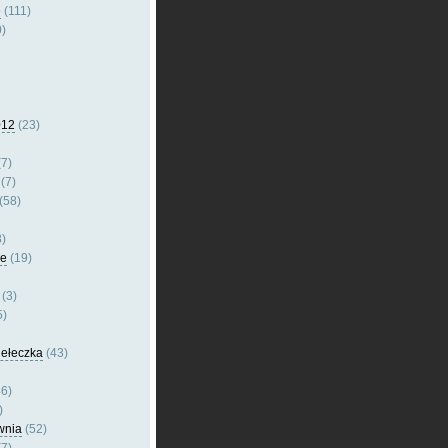
e
(111)
)
012
(23)
7)
(7)
(58)
)
le
(19)
(3)
5)
dełeczka
(43)
6)
)
wnia
(52)