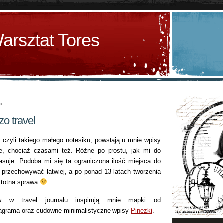
arsztat Tores
»
zo travel
a, czyli takiego małego notesiku, powstają u mnie wpisy
ze, chociaż czasami też. Różne po prostu, jak mi do
asuje. Podoba mi się ta ograniczona ilość miejsca do
 przechowywać łatwiej, a po ponad 13 latach tworzenia
istotna sprawa
w w travel journalu inspirują mnie mapki od
agrama oraz cudowne minimalistyczne wpisy
Pinezki
.