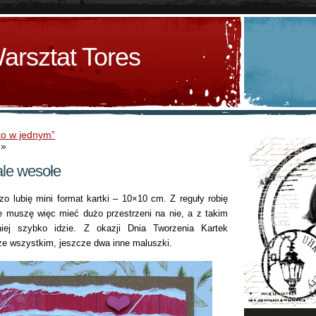
arsztat Tores
ko w jednym”
»
ale wesołe
zo lubię mini format kartki – 10×10 cm. Z reguły robię
ie muszę więc mieć dużo przestrzeni na nie, a z takim
iej szybko idzie. Z okazji Dnia Tworzenia Kartek
 ze wszystkim, jeszcze dwa inne maluszki.