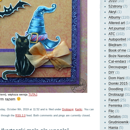
2010
(10)
52strony
(7)
Akryl
(1)
Albumy
(110)
Altered art
(1
Art journal
(3
ATC
(102)
Autoportret
(4
Blejtram
(9)
Book of me
(1
Boże Narodz
Cal-endarz
(4
Decoupage
(
DIY
(3)
Dom Hani
(6)
Domki 2015
(
Doodling
(61
Drobiazgi
(31
otem), większa wersja
TUTAJ
.
nym razem
Fanart
(25)
Feminka
(80)
ay, October 9th, 2019 at 11:52 and is filed under
Drobiazgi
,
Kartki
. You can
Filc
(3)
y through the
RSS 2.0
feed. Both comments and pings are currently closed.
Gelatos
(33)
Grudniownik
Hania
(5)