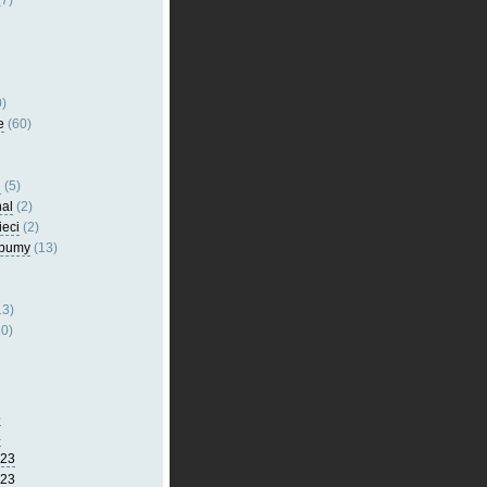
7)
)
e
(60)
l
(5)
nal
(2)
ieci
(2)
lbumy
(13)
13)
0)
5
4
023
023