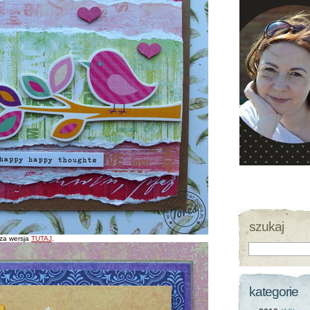
szukaj
sza wersja
TUTAJ
.
kategorie