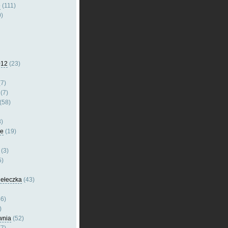
e
(111)
)
012
(23)
7)
(7)
(58)
)
le
(19)
(3)
5)
dełeczka
(43)
6)
)
wnia
(52)