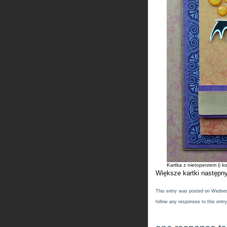
Kartka z nietoperzem (i k
Większe kartki następ
This entry was posted on Wednesd
follow any responses to this entr