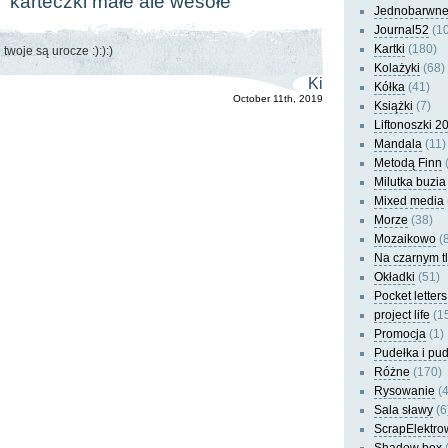
“karteczki małe ale wesołe”
Jednobarwn
Journal52
(10
Kartki
(180)
twoje są urocze :):):)
Kolażyki
(68)
Ki
Kółka
(41)
October 11th, 2019
Książki
(7)
Liftonoszki 2
Mandala
(11)
Metodą Finn
(
Milutka buzia
Mixed media
Morze
(38)
Mozaikowo
(8
Na czarnym t
Okładki
(51)
Pocket letters
project life
(1
Promocja
(1)
Pudełka i pu
Różne
(170)
Rysowanie
(4
Sala sławy
(6
ScrapElektro