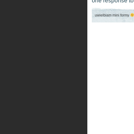
one response to 
uwielbiam mini formy