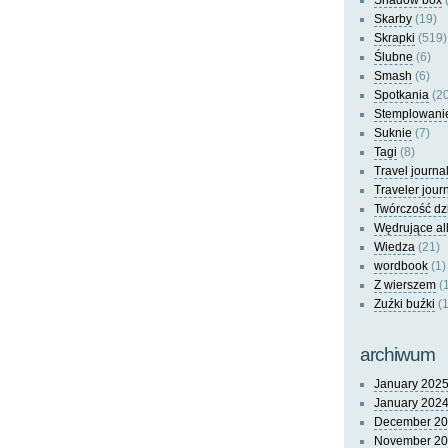
Shadow box
(
Skarby
(19)
Skrapki
(519)
Ślubne
(6)
Smash
(6)
Spotkania
(20
Stemplowani
Suknie
(7)
Tagi
(8)
Travel journa
Traveler jour
Twórczość dz
Wędrujące a
Wiedza
(21)
wordbook
(1)
Z wierszem
(
Zuźki buźki
(1
archiwum
January 202
January 202
December 2
November 2