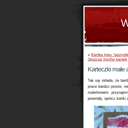
W
«
Kartka typu “wszyst
Jeszcze trochę kartek
Karteczki małe 
Tak się składa, że bard
prace bardzo proste, n
maleństwem przynajmn
powstały, oprócz kartki