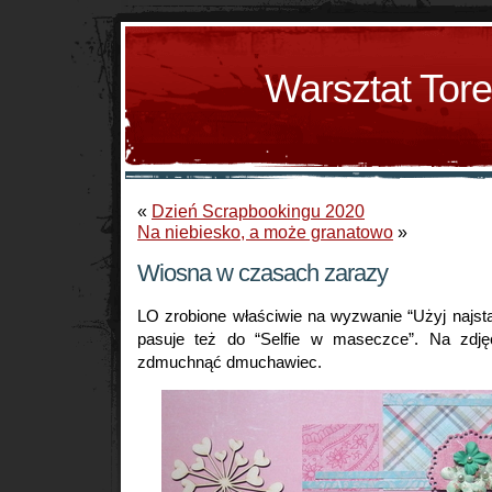
Warsztat Tor
«
Dzień Scrapbookingu 2020
Na niebiesko, a może granatowo
»
Wiosna w czasach zarazy
LO zrobione właściwie na wyzwanie “Użyj najst
pasuje też do “Selfie w maseczce”. Na zdję
zdmuchnąć dmuchawiec.