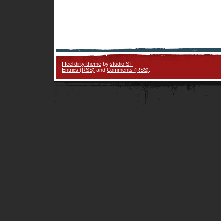
I feel dirty theme
by
studio ST
Entries (RSS)
and
Comments (RSS)
.