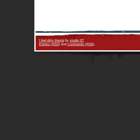
I feel dirty theme
by
studio ST
Entries (RSS)
and
Comments (RSS)
.