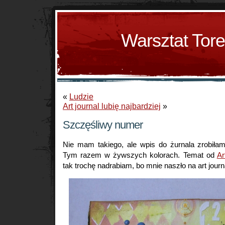
Warsztat Tor
«
Ludzie
Art journal lubię najbardziej
»
Szczęśliwy numer
Nie mam takiego, ale wpis do żurnala zrobił
Tym razem w żywszych kolorach. Temat od
A
tak trochę nadrabiam, bo mnie naszło na art journ