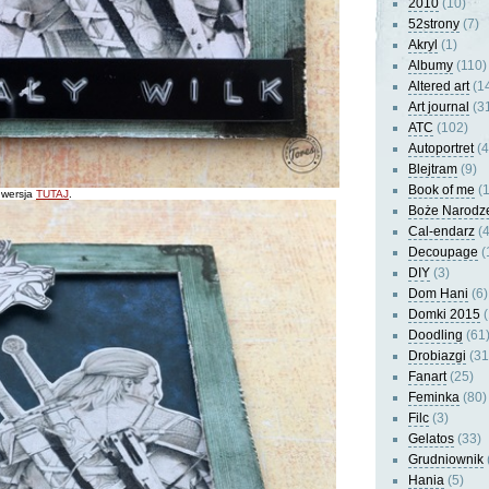
2010
(10)
52strony
(7)
Akryl
(1)
Albumy
(110)
Altered art
(1
Art journal
(3
ATC
(102)
Autoportret
(4
Blejtram
(9)
Book of me
(1
a wersja
TUTAJ
.
Boże Narodz
Cal-endarz
(4
Decoupage
(
DIY
(3)
Dom Hani
(6)
Domki 2015
(
Doodling
(61
Drobiazgi
(31
Fanart
(25)
Feminka
(80)
Filc
(3)
Gelatos
(33)
Grudniownik
Hania
(5)