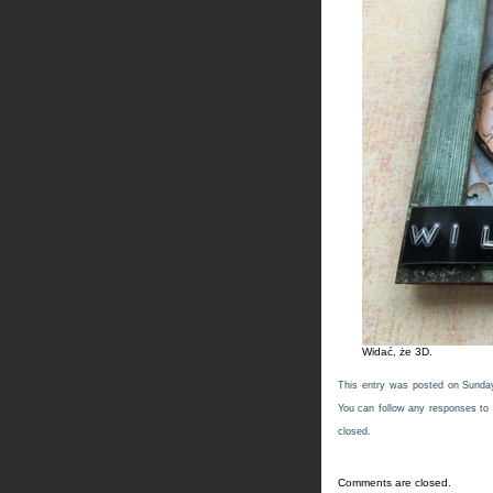
Widać, że 3D.
This entry was posted on Sunday
You can follow any responses to 
closed.
Comments are closed.