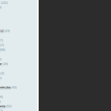
e
(111)
)
012
(23)
7)
(7)
(58)
)
le
(19)
(3)
5)
dełeczka
(43)
6)
)
wnia
(52)