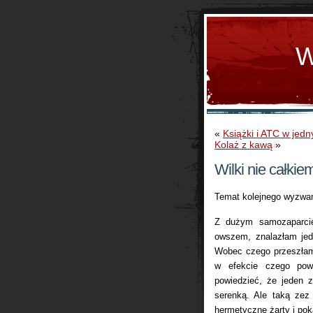
W
«
Książki i ATC w jed
Kolaż z kawą
»
Wilki nie całki
Temat kolejnego wyzwa
Z dużym samozaparcie
owszem, znalazłam jede
Wobec czego przeszłam
w efekcie czego pow
powiedzieć, że jeden z
serenką. Ale taką zez
hermetyczne żarty i pok