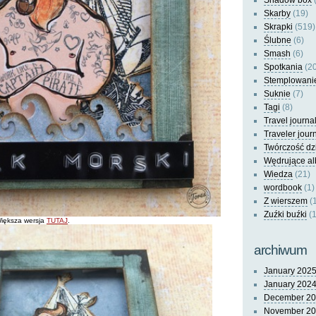
Shadow box
(
Skarby
(19)
Skrapki
(519)
Ślubne
(6)
Smash
(6)
Spotkania
(20
Stemplowani
Suknie
(7)
Tagi
(8)
Travel journa
Traveler jour
Twórczość dz
Wędrujące a
Wiedza
(21)
wordbook
(1)
Z wierszem
(
Zuźki buźki
(1
 Większa wersja
TUTAJ
.
archiwum
January 202
January 202
December 2
November 2