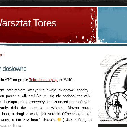
arsztat Tores
nym
em dosłowne
nia ATC na grupie
Take time to play
to “Wilk”.
m przejrzałam wszystkie swoje skrapowe zasoby i
n papier z wilkiem! Ale mi się nie podobał ten wilk.
 do etapu pracy koncepcyjnej i znaczeń przenośnych,
stały dziś dwa ateciaki z wilkami. Można nawet
 lasu, a drugi z wody, jak serenki (“Chciałabym być
 wody, a nie zez lasu.” Urszula
) Już kończę te
azuję zdjęcia.