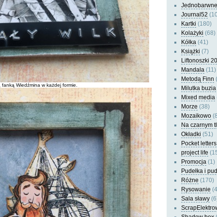
Jednobarwn
Journal52
(10
Kartki
(180)
Kolażyki
(68)
Kółka
(41)
Książki
(7)
Liftonoszki 2
Mandala
(11)
Metodą Finn
(
ą fanką Wiedźmina w każdej formie.
Milutka buzia
Mixed media
Morze
(38)
Mozaikowo
(8
Na czarnym t
Okładki
(51)
Pocket letters
project life
(1
Promocja
(1)
Pudełka i pu
Różne
(170)
Rysowanie
(4
Sala sławy
(6
ScrapElektro