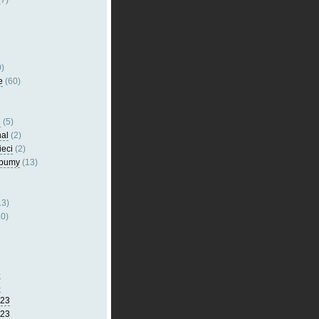
7)
)
e
(60)
l
(5)
nal
(2)
ieci
(2)
lbumy
(13)
13)
0)
5
4
023
023