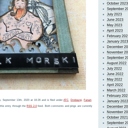
October 2023
September 2
July 2023
June 2023
May 2023
April 2023
February 202
January 202
December 2
November 2
September 2
August 2022
July 2022
June 2022
May 2022
April 2022
March 2022
February 202
, September 13th, 2020 at 16:26 and is filed under
ATC
,
Drobiazgi
,
Fanart
.
January 202
this entry through the
RSS 2.0
feed. Both comments and pings are currently
December 2
November 2
October 2021
September 2