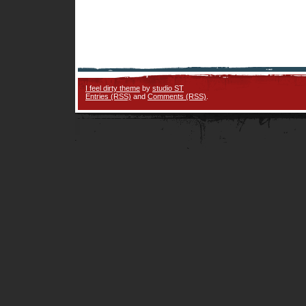
I feel dirty theme
by
studio ST
Entries (RSS)
and
Comments (RSS)
.