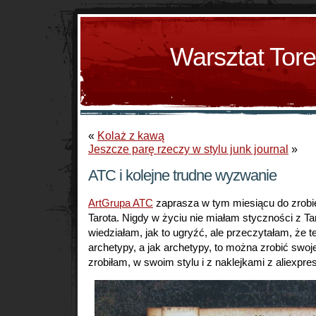
Warsztat Tor
«
Kolaż z kawą
Jeszcze parę rzeczy w stylu junk journal
»
ATC i kolejne trudne wyzwanie
ArtGrupa ATC
zaprasza w tym miesiącu do zrobi
Tarota. Nigdy w życiu nie miałam styczności z Ta
wiedziałam, jak to ugryźć, ale przeczytałam, że te 
archetypy, a jak archetypy, to można zrobić swoje
zrobiłam, w swoim stylu i z naklejkami z aliexpre