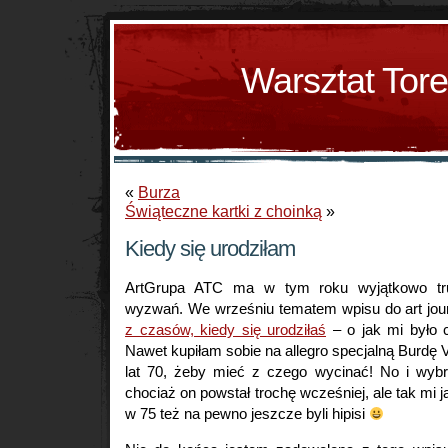
Warsztat Tor
«
Burza
Świąteczne kartki z choinką
»
Kiedy się urodziłam
ArtGrupa ATC ma w tym roku wyjątkowo tr
wyzwań. We wrześniu tematem wpisu do art jou
z czasów, kiedy się urodziłaś
– o jak mi było 
Nawet kupiłam sobie na allegro specjalną Burdę V
lat 70, żeby mieć z czego wycinać! No i wybra
chociaż on powstał trochę wcześniej, ale tak mi 
w 75 też na pewno jeszcze byli hipisi