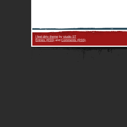
I feel dirty theme
by
studio ST
Entries (RSS)
and
Comments (RSS)
.