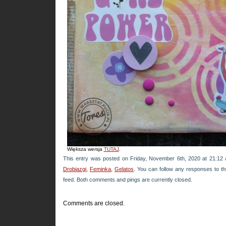
Większa wersja
TUTAJ
.
This entry was posted on Friday, November 6th, 2020 at 21:12 a
Drobiazgi
,
Feminka
,
Gelatos
. You can follow any responses to th
feed. Both comments and pings are currently closed.
Comments are closed.