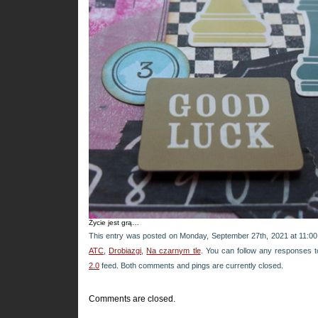
Życie jest grą…
This entry was posted on Monday, September 27th, 2021 at 11:00 
ATC
,
Drobiazgi
,
Na czarnym tle
. You can follow any responses t
2.0
feed. Both comments and pings are currently closed.
Comments are closed.