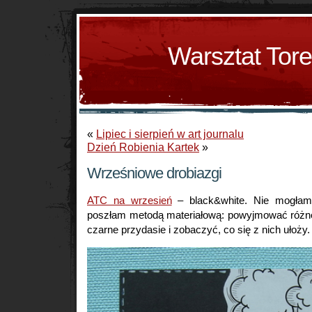
Warsztat Tor
«
Lipiec i sierpień w art journalu
Dzień Robienia Kartek
»
Wrześniowe drobiazgi
ATC na wrzesień
– black&white. Nie mogłam
poszłam metodą materiałową: powyjmować różne b
czarne przydasie i zobaczyć, co się z nich ułoży. 