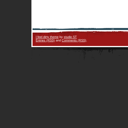
I feel dirty theme
by
studio ST
Entries (RSS)
and
Comments (RSS)
.