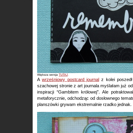
Większa wersja
TUTAJ
.
A
wrześniowy postcard journal
z kolei poszedł
szachowej stronie z art journala myślałam już o
inspiracji “Gambitem królowej”. Ale potraktow
metaforycznie, odchodząc od dosłownego temat
planszówki grywam ekstremalnie rzadko jednak.