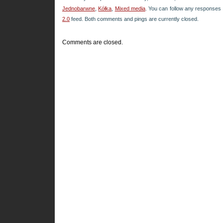
Jednobarwne
,
Kółka
,
Mixed media
. You can follow any responses 
2.0
feed. Both comments and pings are currently closed.
Comments are closed.