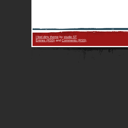
I feel dirty theme
by
studio ST
Entries (RSS)
and
Comments (RSS)
.