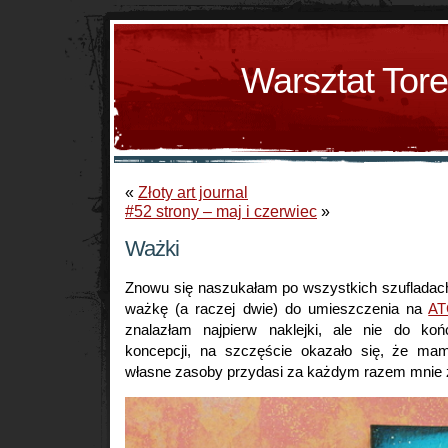
Warsztat Tor
«
Złoty art journal
#52 strony – maj i czerwiec
»
Ważki
Znowu się naszukałam po wszystkich szufladach
ważkę (a raczej dwie) do umieszczenia na
AT
znalazłam najpierw naklejki, ale nie do k
koncepcji, na szczęście okazało się, że mam
własne zasoby przydasi za każdym razem mnie