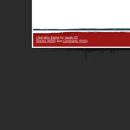
I feel dirty theme
by
studio ST
Entries (RSS)
and
Comments (RSS)
.