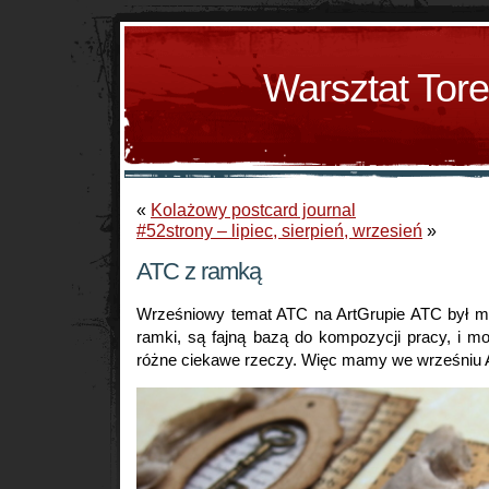
Warsztat Tor
«
Kolażowy postcard journal
#52strony – lipiec, sierpień, wrzesień
»
ATC z ramką
Wrześniowy temat ATC na ArtGrupie ATC był m
ramki, są fajną bazą do kompozycji pracy, i m
różne ciekawe rzeczy. Więc mamy we wrześniu 