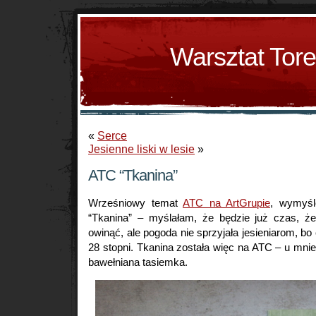
Warsztat Tor
«
Serce
Jesienne liski w lesie
»
ATC “Tkanina”
Wrześniowy temat
ATC na ArtGrupie
, wymyśl
“Tkanina” – myślałam, że będzie już czas, że
owinąć, ale pogoda nie sprzyjała jesieniarom, bo
28 stopni. Tkanina została więc na ATC – u mnie 
bawełniana tasiemka.