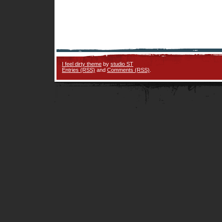
I feel dirty theme
by
studio ST
Entries (RSS)
and
Comments (RSS)
.