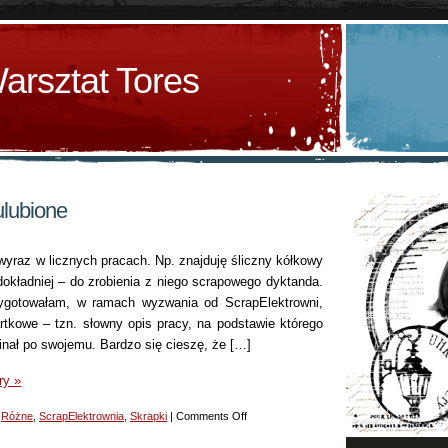
arsztat Tores
ulubione
 wyraz w licznych pracach. Np. znajduję śliczny kółkowy
 dokładniej – do zrobienia z niego scrapowego dyktanda.
zygotowałam, w ramach wyzwania od ScrapElektrowni,
rtkowe – tzn. słowny opis pracy, na podstawie którego
inał po swojemu. Bardzo się cieszę, że […]
ry »
on
,
Różne
,
ScrapElektrownia
,
Skrapki
|
Comments Off
Kółeczka