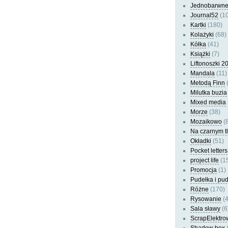
Jednobarwn
Journal52
(10
Kartki
(180)
Kolażyki
(68)
Kółka
(41)
Książki
(7)
Liftonoszki 2
Mandala
(11)
Metodą Finn
(
Milutka buzia
Mixed media
Morze
(38)
Mozaikowo
(8
Na czarnym t
Okładki
(51)
Pocket letters
project life
(1
Promocja
(1)
Pudełka i pu
Różne
(170)
Rysowanie
(4
Sala sławy
(6
ScrapElektro