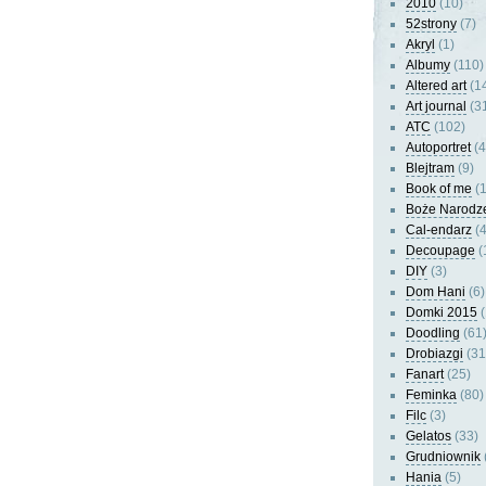
2010
(10)
52strony
(7)
Akryl
(1)
Albumy
(110)
Altered art
(1
Art journal
(3
ATC
(102)
Autoportret
(4
Blejtram
(9)
Book of me
(1
Boże Narodz
Cal-endarz
(4
Decoupage
(
DIY
(3)
Dom Hani
(6)
Domki 2015
(
Doodling
(61
Drobiazgi
(31
Fanart
(25)
Feminka
(80)
Filc
(3)
Gelatos
(33)
Grudniownik
Hania
(5)