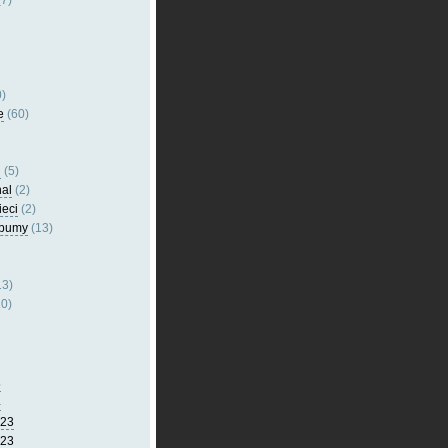
7)
)
e
(60)
l
(5)
nal
(2)
ieci
(2)
lbumy
(13)
13)
0)
5
4
023
023