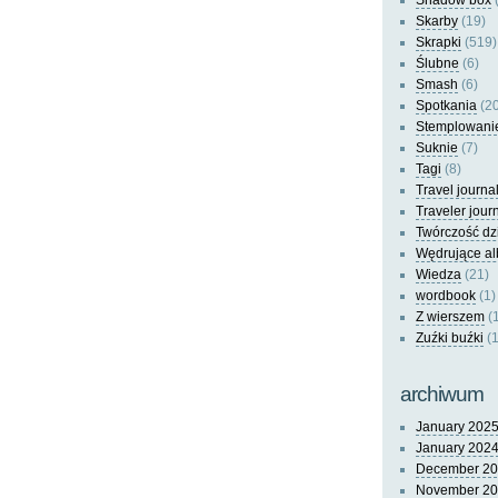
Shadow box
(
Skarby
(19)
Skrapki
(519)
Ślubne
(6)
Smash
(6)
Spotkania
(20
Stemplowani
Suknie
(7)
Tagi
(8)
Travel journa
Traveler jour
Twórczość dz
Wędrujące a
Wiedza
(21)
wordbook
(1)
Z wierszem
(
Zuźki buźki
(1
archiwum
January 202
January 202
December 2
November 2