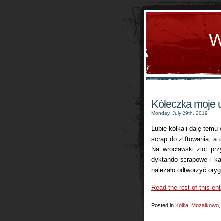
W
Kółeczka moje 
Monday, July 29th, 2019
Lubię kółka i daję temu
scrap do zliftowania, a
Na wrocławski zlot pr
dyktando scrapowe i ka
należało odtworzyć oryg
Read the rest of this ent
Posted in
Kółka
,
Mozaikowo