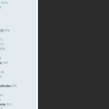
e
(111)
)
012
(23)
7)
(7)
(58)
)
le
(19)
(3)
5)
dełeczka
(43)
6)
)
wnia
(52)