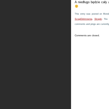
A niedługo będzie cały 
This entry was posted on Monda
ScrapElektrownia
,
Skrapki
. You 
comments and pings are currently
Comments are closed.