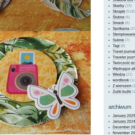
Shadow box
(
Skarby
(19)
Skrapki
(519)
Ślubne
(6)
Smash
(6)
Spotkania
(20
Stemplowani
Suknie
(7)
Tagi
(8)
Travel journa
Traveler jour
Twórczość dz
Wędrujące a
Wiedza
(21)
wordbook
(1)
Z wierszem
(
Zuźki buźki
(1
archiwum
January 202
January 202
December 2
November 2