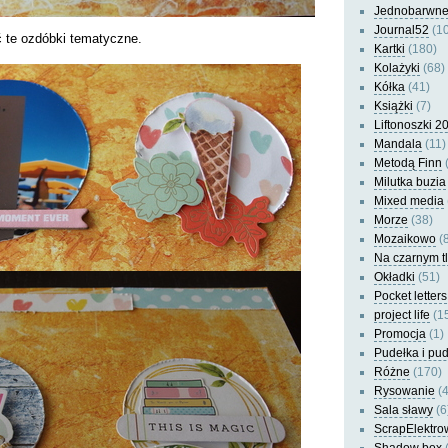
Jednobarwn
Journal52
(10
ć te ozdóbki tematyczne.
Kartki
(180)
Kolażyki
(68)
Kółka
(41)
Książki
(7)
Liftonoszki 2
Mandala
(11)
Metodą Finn
(
Milutka buzia
Mixed media
Morze
(38)
Mozaikowo
(8
Na czarnym t
Okładki
(51)
Pocket letters
project life
(1
Promocja
(1)
Pudełka i pu
Różne
(170)
Rysowanie
(4
Sala sławy
(6
ScrapElektro