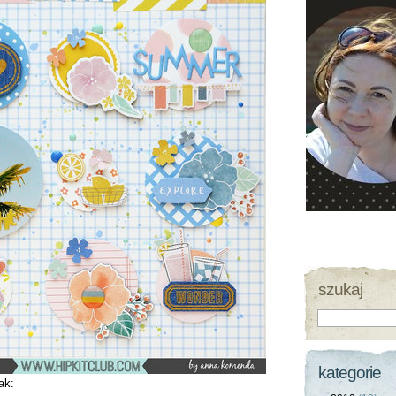
szukaj
kategorie
ak: