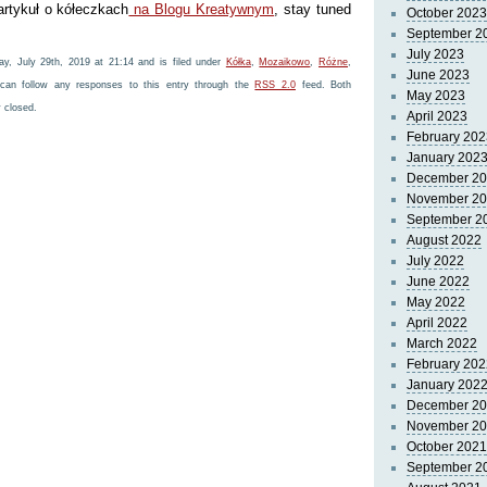
artykuł o kółeczkach
na Blogu Kreatywnym
, stay tuned
October 2023
September 2
July 2023
y, July 29th, 2019 at 21:14 and is filed under
Kółka
,
Mozaikowo
,
Różne
,
June 2023
can follow any responses to this entry through the
RSS 2.0
feed. Both
May 2023
 closed.
April 2023
February 202
January 202
December 2
November 2
September 2
August 2022
July 2022
June 2022
May 2022
April 2022
March 2022
February 202
January 202
December 2
November 2
October 2021
September 2