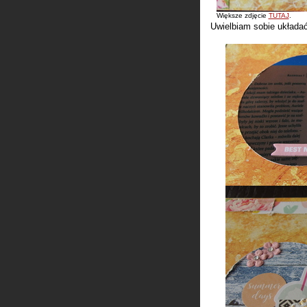
Większe zdjęcie
TUTAJ
.
Uwielbiam sobie układa