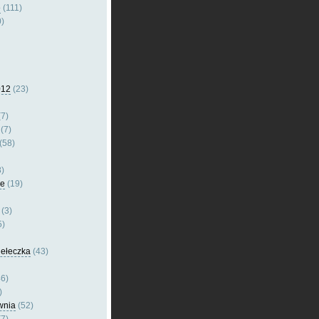
e
(111)
)
012
(23)
7)
(7)
(58)
)
le
(19)
(3)
5)
dełeczka
(43)
6)
)
wnia
(52)