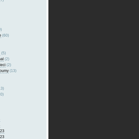
7)
)
e
(60)
l
(5)
nal
(2)
ieci
(2)
lbumy
(13)
13)
0)
5
4
023
023