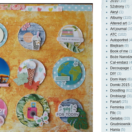
2010
(10)
52strony
(7)
Akryl
(1)
Albumy
(110)
Altered art
(1
Art journal
(3
ATC
(102)
Autoportret
(4
Blejtram
(9)
Book of me
(1
Boże Narodz
Cal-endarz
(4
Decoupage
(
DIY
(3)
Dom Hani
(6)
Domki 2015
(
Doodling
(61
Drobiazgi
(31
Fanart
(25)
Feminka
(80)
Filc
(3)
Gelatos
(33)
Grudniownik
Hania
(5)