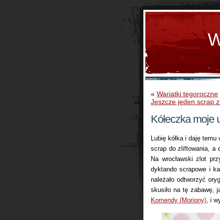
W
«
Wariatki tegoroczne
Jeszcze jeden scrap 
Kółeczka moje 
Lubię kółka i daję temu
scrap do zliftowania, a
Na wrocławski zlot pr
dyktando scrapowe i ka
należało odtworzyć oryg
skusiło na tę zabawę, j
Komendy (Moriony)
, i w