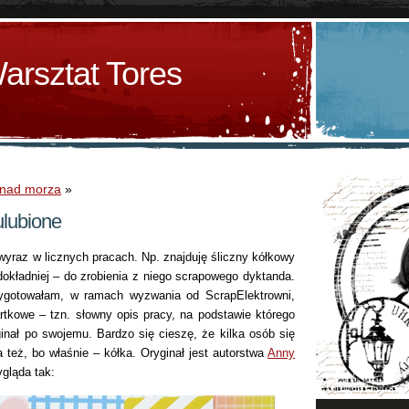
arsztat Tores
znad morza
»
ulubione
 wyraz w licznych pracach. Np. znajduję śliczny kółkowy
 dokładniej – do zrobienia z niego scrapowego dyktanda.
zygotowałam, w ramach wyzwania od ScrapElektrowni,
rtkowe – tzn. słowny opis pracy, na podstawie którego
inał po swojemu. Bardzo się cieszę, że kilka osób się
a też, bo właśnie – kółka. Oryginał jest autorstwa
Anny
ygląda tak: