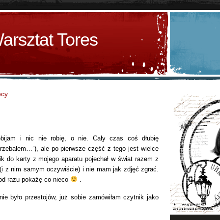
arsztat Tores
ęcy
obijam i nic nie robię, o nie. Cały czas coś dłubię
rzebałem…”), ale po pierwsze część z tego jest wielce
nik do karty z mojego aparatu pojechał w świat razem z
i z nim samym oczywiście) i nie mam jak zdjęć zgrać.
 od razu pokażę co nieco
.
nie było przestojów, już sobie zamówiłam czytnik jako