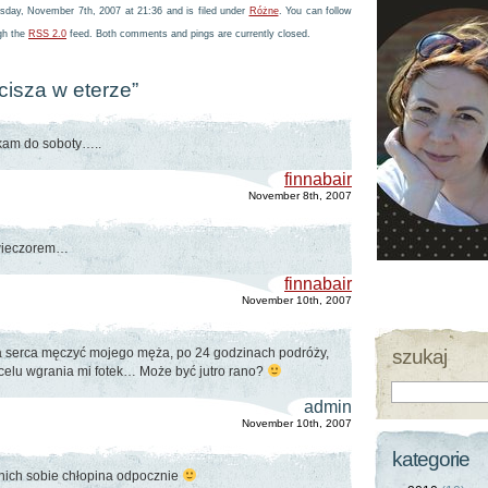
day, November 7th, 2007 at 21:36 and is filed under
Różne
. You can follow
ugh the
RSS 2.0
feed. Both comments and pings are currently closed.
cisza w eterze”
ekam do soboty…..
finnabair
November 8th, 2007
ę wieczorem…
finnabair
November 10th, 2007
a serca męczyć mojego męża, po 24 godzinach podróży,
szukaj
 celu wgrania mi fotek… Może być jutro rano?
admin
November 10th, 2007
kategorie
..nich sobie chłopina odpocznie