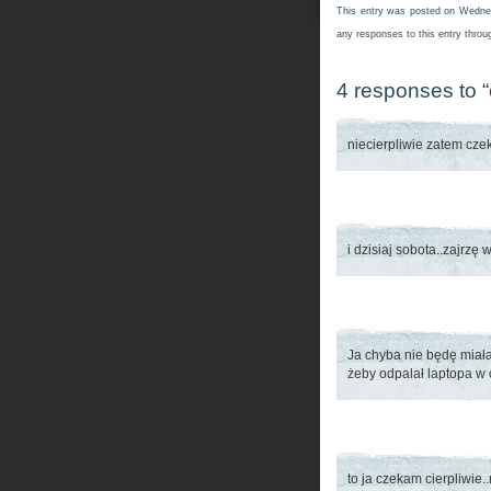
This entry was posted on Wednes
any responses to this entry thro
4 responses to “
niecierpliwie zatem cz
i dzisiaj sobota..zajrz
Ja chyba nie będę miał
żeby odpalał laptopa w
to ja czekam cierpliwie