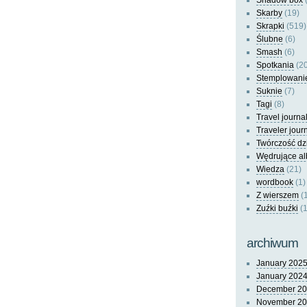
Shadow box
(
Skarby
(19)
Skrapki
(519)
Ślubne
(6)
Smash
(6)
Spotkania
(20
Stemplowani
Suknie
(7)
Tagi
(8)
Travel journa
Traveler jour
Twórczość dz
Wędrujące a
Wiedza
(21)
wordbook
(1)
Z wierszem
(
Zuźki buźki
(1
archiwum
January 202
January 202
December 2
November 2