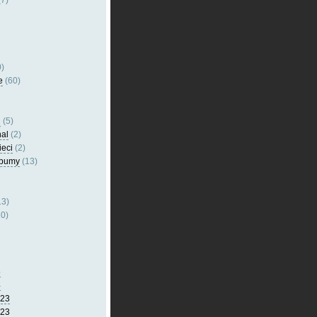
7)
)
e
(60)
l
(5)
nal
(2)
ieci
(2)
lbumy
(13)
13)
0)
5
4
023
023