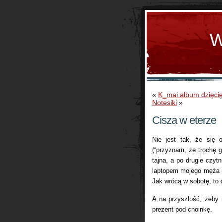
W
«
K_mai album dzięci
Notesiki
»
Cisza w eterze
Nie jest tak, że się 
(“przyznam, że trochę g
tajna, a po drugie czyt
laptopem mojego męża (
Jak wrócą w sobotę, to
A na przyszłość, żeby 
prezent pod choinkę.