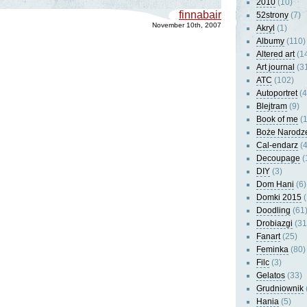
2010
(10)
finnabair
52strony
(7)
November 10th, 2007
Akryl
(1)
Albumy
(110)
Altered art
(1
Art journal
(3
ATC
(102)
Autoportret
(4
Blejtram
(9)
Book of me
(1
Boże Narodz
Cal-endarz
(4
Decoupage
(
DIY
(3)
Dom Hani
(6)
Domki 2015
(
Doodling
(61
Drobiazgi
(31
Fanart
(25)
Feminka
(80)
Filc
(3)
Gelatos
(33)
Grudniownik
Hania
(5)