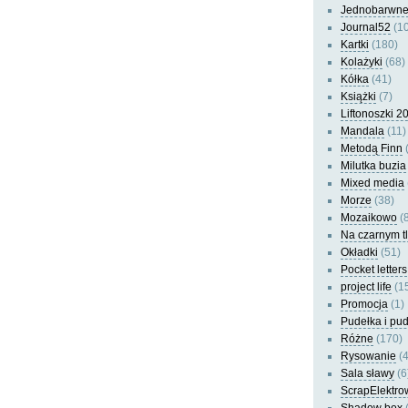
Jednobarwn
Journal52
(10
Kartki
(180)
Kolażyki
(68)
Kółka
(41)
Książki
(7)
Liftonoszki 2
Mandala
(11)
Metodą Finn
(
Milutka buzia
Mixed media
Morze
(38)
Mozaikowo
(8
Na czarnym t
Okładki
(51)
Pocket letters
project life
(1
Promocja
(1)
Pudełka i pu
Różne
(170)
Rysowanie
(4
Sala sławy
(6
ScrapElektro