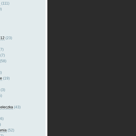
e
(111)
)
012
(23)
7)
(7)
(58)
)
le
(19)
(3)
5)
dełeczka
(43)
6)
)
wnia
(52)