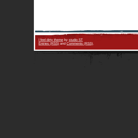
I feel dirty theme
by
studio ST
Entries (RSS)
and
Comments (RSS)
.