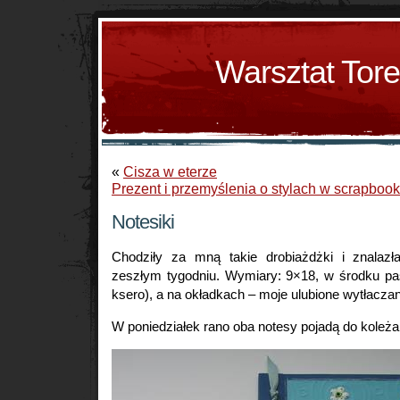
Warsztat Tor
«
Cisza w eterze
Prezent i przemyślenia o stylach w scrapboo
Notesiki
Chodziły za mną takie drobiażdżki i znalaz
zeszłym tygodniu. Wymiary: 9×18, w środku pas
ksero), a na okładkach – moje ulubione wytłaczan
W poniedziałek rano oba notesy pojadą do koleż