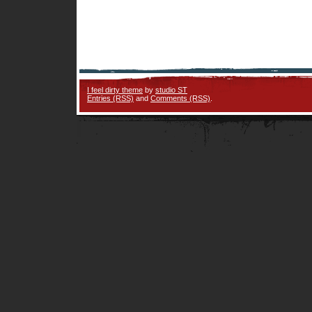
I feel dirty theme
by
studio ST
Entries (RSS)
and
Comments (RSS)
.