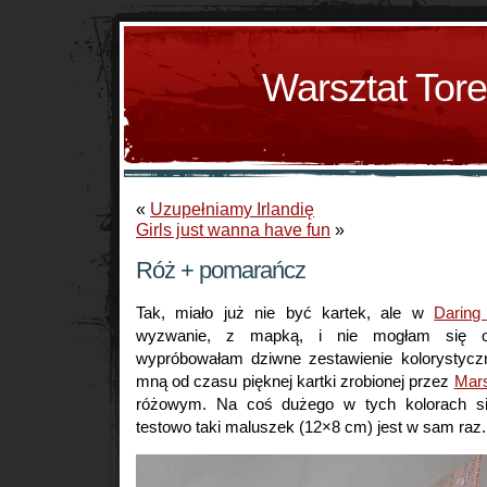
Warsztat Tor
«
Uzupełniamy Irlandię
Girls just wanna have fun
»
Róż + pomarańcz
Tak, miało już nie być kartek, ale w
Daring
wyzwanie, z mapką, i nie mogłam się op
wypróbowałam dziwne zestawienie kolorystyczn
mną od czasu pięknej kartki zrobionej przez
Mar
różowym. Na coś dużego w tych kolorach si
testowo taki maluszek (12×8 cm) jest w sam raz.