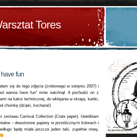
arsztat Tores
 have fun
łam się do tego zdjęcia (zrobionego w sierpniu 2007) i
just wanna have fun” mnie natchnął. A pochodzi on z
tami na kalce technicznej, do wklejania w skrapy, kartki,
d choinkę (dzięki, kochana!).
ki zestawu Carnival Collection (Crate paper). Uwielbiam
nialne – dwustronne papiery w prześlicznych kolorach i
edługo będę miała jeszcze jeden taki, zupełnie nowy,