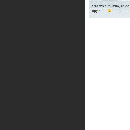
Strasznie mi miło, że da
upycham