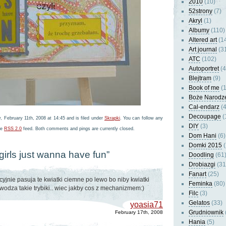
2010
(10)
52strony
(7)
Akryl
(1)
Albumy
(110)
Altered art
(1
Art journal
(3
ATC
(102)
Autoportret
(4
Blejtram
(9)
Book of me
(1
Boże Narodz
Cal-endarz
(4
Decoupage
(
 February 11th, 2008 at 14:45 and is filed under
Skrapki
. You can follow any
DIY
(3)
he
RSS 2.0
feed. Both comments and pings are currently closed.
Dom Hani
(6)
Domki 2015
(
girls just wanna have fun”
Doodling
(61
Drobiazgi
(31
Fanart
(25)
cyjnie pasuja te kwiatki ciemne po lewo bo niby kwiatki
Feminka
(80)
ywodza takie trybiki.. wiec jakby cos z mechanizmem:)
Filc
(3)
Gelatos
(33)
yoasia71
Grudniownik
February 17th, 2008
Hania
(5)