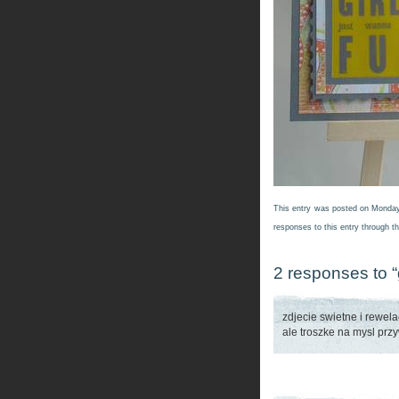
This entry was posted on Monday,
responses to this entry through t
2 responses to “
zdjecie swietne i rewela
ale troszke na mysl prz