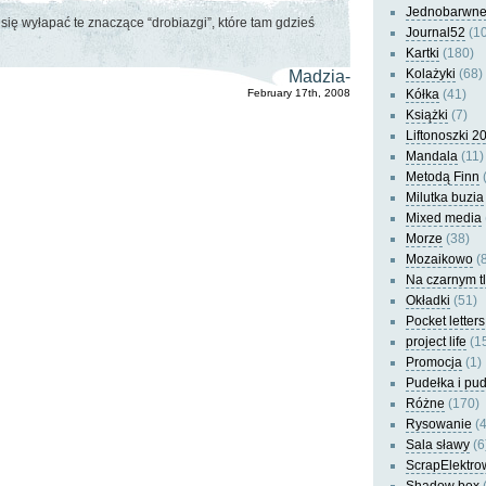
Jednobarwn
 się wyłapać te znaczące “drobiazgi”, które tam gdzieś
Journal52
(10
Kartki
(180)
Kolażyki
(68)
Madzia-
February 17th, 2008
Kółka
(41)
Książki
(7)
Liftonoszki 2
Mandala
(11)
Metodą Finn
(
Milutka buzia
Mixed media
Morze
(38)
Mozaikowo
(8
Na czarnym t
Okładki
(51)
Pocket letters
project life
(1
Promocja
(1)
Pudełka i pu
Różne
(170)
Rysowanie
(4
Sala sławy
(6
ScrapElektro