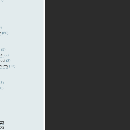
7)
)
e
(60)
l
(5)
nal
(2)
ieci
(2)
lbumy
(13)
13)
0)
5
4
023
023