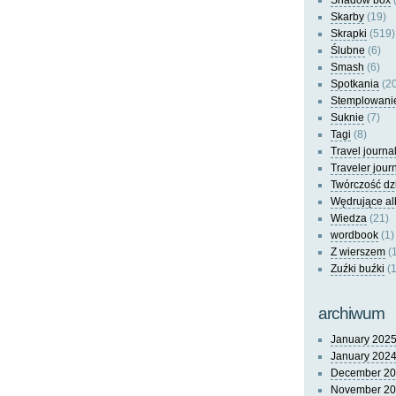
Shadow box
(
Skarby
(19)
Skrapki
(519)
Ślubne
(6)
Smash
(6)
Spotkania
(20
Stemplowani
Suknie
(7)
Tagi
(8)
Travel journa
Traveler jour
Twórczość dz
Wędrujące a
Wiedza
(21)
wordbook
(1)
Z wierszem
(
Zuźki buźki
(1
archiwum
January 202
January 202
December 2
November 2