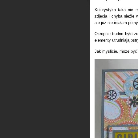
Kolorystyka taka nie
zdjęcia i chyba nieźle 
ale już nie miałam pomy
Okropnie trudno było zr
elementy utrudniają pstr
Jak myślicie, może by