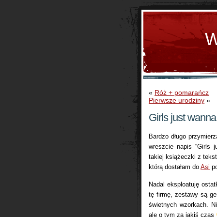
W
«
Róż + pomarańcz
Pierwsze urodziny
»
Girls just wanna
Bardzo długo przymierza
wreszcie napis “Girls 
takiej książeczki z teks
którą dostałam do
Asi
po
Nadal eksploatuję ostat
tę firmę, zestawy są ge
świetnych wzorkach. Ni
ale o tym za jakiś czas