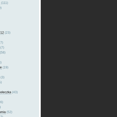
e
(111)
)
012
(23)
7)
(7)
(58)
)
le
(19)
(3)
5)
dełeczka
(43)
6)
)
wnia
(52)