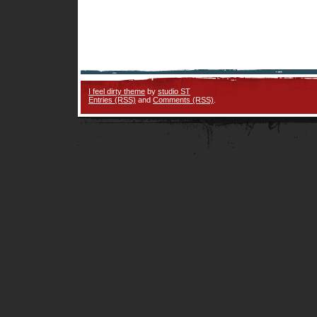
I feel dirty theme
by
studio ST
Entries (RSS)
and
Comments (RSS)
.