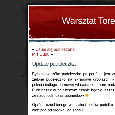
Warsztat Tor
«
Czuję się pocieszona
Miś Dudu
»
Update pudełeczka
Było sobie żółte pudełeczko po portfelu, jest 
zielone pudełeczko na skrapowe drobiazgi. 
poleci niedługo do nowej właścicielki i mam nadz
Pudełeczek w najbliższym czasie będzie jeszcze
że nadchodzi czas upominków
Oprócz ozdobionego wierzchu i boków pudełko 
wklejone od środka i od spodu.