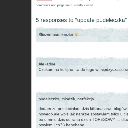
comments and pings are currently closed.
5 responses to “update pudełeczka”
Śliczne pudełeczko
Ale ładne!
Czekam na kolejne…a do tego w międzyczasie sie 
pudełeczko, miodzik, perfekcja….
dodam ze przeleciałam dzis kilkanasciwe blogów
nowego ale wpis jak narazie zostawiam tylko u ci
bo u mnie dzis od rana dzien TORESOWY…. dla
powiem i co?:) hehehehe