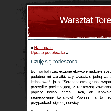
Warsztat Tor
«
Na bogato
Update pudełeczka
»
Czuję się pocieszona
Bo mój ból i zawiedzione ebayowe nadzieje zos
podobne mi wariatki, czy właściwie jedną wari
jednakowoż jako “Scrapoholowa grupa wspar
przesyłkę pocieszającą, z rozkoszną zawartośc
papiery, kwiatki prima… Ach, jak uspokajaj
segregowanie kwiatków! Powinni na to r
przypadkach ciężkiej nerwicy.