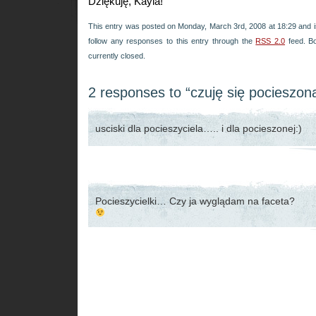
Dziękuję, Kayla!
This entry was posted on Monday, March 3rd, 2008 at 18:29 and i
follow any responses to this entry through the
RSS 2.0
feed. B
currently closed.
2 responses to “czuję się pocieszon
usciski dla pocieszyciela….. i dla pocieszonej:)
Pocieszycielki… Czy ja wyglądam na faceta?