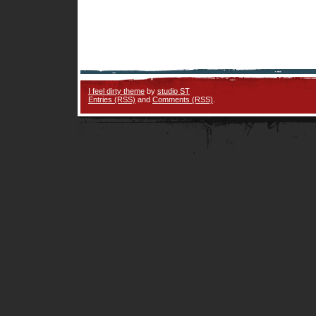
I feel dirty theme
by
studio ST
Entries (RSS)
and
Comments (RSS)
.