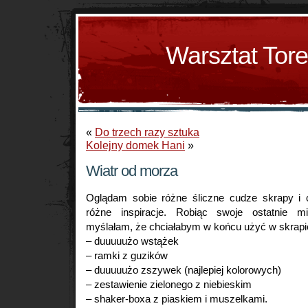
Warsztat Tor
«
Do trzech razy sztuka
Kolejny domek Hani
»
Wiatr od morza
Oglądam sobie różne śliczne cudze skrapy i 
różne inspiracje. Robiąc swoje ostatnie mi
myślałam, że chciałabym w końcu użyć w skrapi
– duuuuużo wstążek
– ramki z guzików
– duuuuużo zszywek (najlepiej kolorowych)
– zestawienie zielonego z niebieskim
– shaker-boxa z piaskiem i muszelkami.