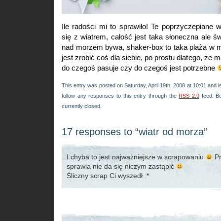
Ile radości mi to sprawiło! Te poprzyczepiane 
się z wiatrem, całość jest taka słoneczna ale św
nad morzem bywa, shaker-box to taka plaża w m
jest zrobić coś dla siebie, po prostu dlatego, że m
do czegoś pasuje czy do czegoś jest potrzebne
This entry was posted on Saturday, April 19th, 2008 at 10:01 and i
follow any responses to this entry through the
RSS 2.0
feed. B
currently closed.
17 responses to “wiatr od morza”
I chyba to jest najważniejsze w scrapowaniu
Pr
sprawia nie da się niczym zastąpić
Śliczny scrap Ci wyszedł :*