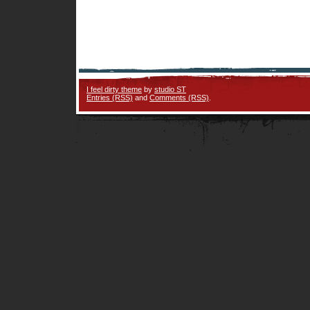
I feel dirty theme
by
studio ST
Entries (RSS)
and
Comments (RSS)
.