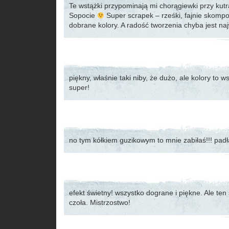
Te wstążki przypominają mi chorągiewki przy kut
Sopocie
Super scrapek – rześki, fajnie skomp
dobrane kolory. A radość tworzenia chyba jest n
piękny, właśnie taki niby, że dużo, ale kolory to w
super!
no tym kółkiem guzikowym to mnie zabiłaś!!! pad
efekt świetny! wszystko dograne i piękne. Ale ten
czoła. Mistrzostwo!