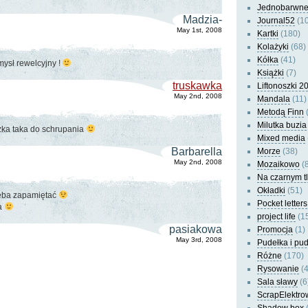
Jednobarwn
Madzia-
Journal52
(10
May 1st, 2008
Kartki
(180)
Kolażyki
(68)
Kółka
(41)
ysł rewelcyjny !
Książki
(7)
truskawka
Liftonoszki 2
May 2nd, 2008
Mandala
(11)
Metodą Finn
(
Milutka buzia
zka taka do schrupania
Mixed media
Barbarella
Morze
(38)
May 2nd, 2008
Mozaikowo
(8
Na czarnym t
Okładki
(51)
zeba zapamiętać
Pocket letters
ła
project life
(1
pasiakowa
Promocja
(1)
May 3rd, 2008
Pudełka i pu
Różne
(170)
Rysowanie
(4
Sala sławy
(6
ScrapElektro