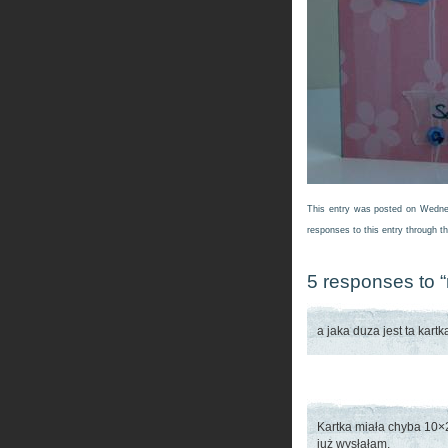
This entry was posted on Wednes
responses to this entry through t
5 responses to “n
a jaka duza jest ta kar
Kartka miała chyba 10×
już wysłałam.