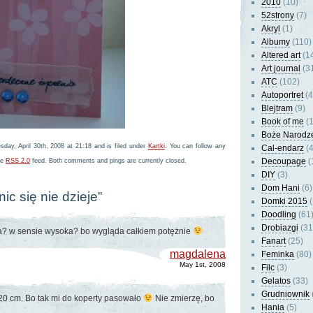
2010
(10)
52strony
(7)
Akryl
(1)
Albumy
(110)
Altered art
(1
Art journal
(3
ATC
(102)
Autoportret
(4
Blejtram
(9)
Book of me
(1
Boże Narodz
day, April 30th, 2008 at 21:18 and is filed under
Kartki
. You can follow any
Cal-endarz
(4
Decoupage
(
he
RSS 2.0
feed. Both comments and pings are currently closed.
DIY
(3)
Dom Hani
(6)
ic się nie dzieje”
Domki 2015
(
Doodling
(61
Drobiazgi
(31
tka? w sensie wysoka? bo wygląda całkiem potężnie
Fanart
(25)
magdalena
Feminka
(80)
May 1st, 2008
Filc
(3)
Gelatos
(33)
Grudniownik
20 cm. Bo tak mi do koperty pasowało
Nie zmierzę, bo
Hania
(5)