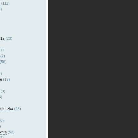
e
(111)
)
012
(23)
7)
(7)
(58)
)
le
(19)
(3)
5)
dełeczka
(43)
6)
)
wnia
(52)