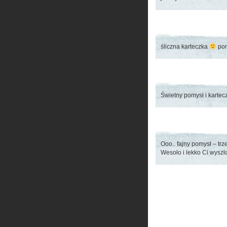
śliczna karteczka
pom
Świetny pomysł i kartec
Ooo.. fajny pomysł – tr
Wesoło i lekko Ci wysz