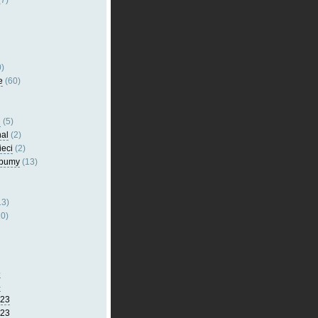
7)
)
e
(60)
l
(5)
nal
(2)
ieci
(2)
lbumy
(13)
13)
0)
5
4
023
023