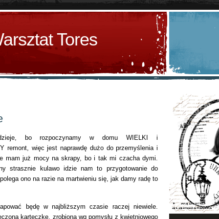
arsztat Tores
e
dzieje, bo rozpoczynamy w domu WIELKI i
mont, więc jest naprawdę dużo do przemyślenia i
nie mam już mocy na skrapy, bo i tak mi czacha dymi.
ony strasznie kulawo idzie nam to przygotowanie do
polega ono na razie na martwieniu się, jak damy radę to
apować będę w najbliższym czasie raczej niewiele.
czoną karteczkę, zrobioną wg pomysłu z kwietniowego