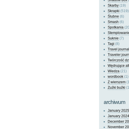
Shadow box
(
Skarby
(19)
Skrapki
(519)
Ślubne
(6)
Smash
(6)
Spotkania
(20
Stemplowani
Suknie
(7)
Tagi
(8)
Travel journa
Traveler jour
Twórczość dz
Wędrujące a
Wiedza
(21)
wordbook
(1)
Z wierszem
(
Zuźki buźki
(1
archiwum
January 202
January 202
December 2
November 2