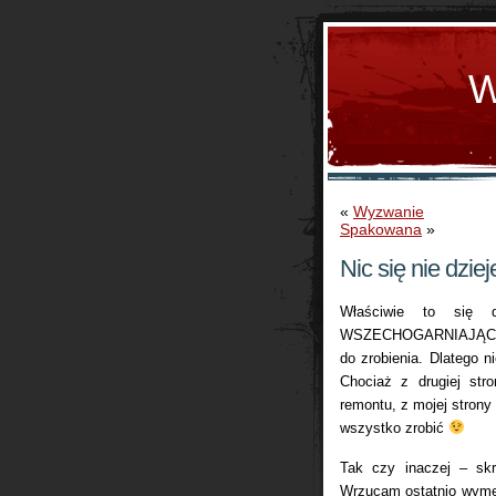
W
«
Wyzwanie
Spakowana
»
Nic się nie dziej
Właściwie to się 
WSZECHOGARNIAJĄCY re
do zrobienia. Dlatego 
Chociaż z drugiej str
remontu, z mojej strony 
wszystko zrobić
Tak czy inaczej – skr
Wrzucam ostatnio wymę