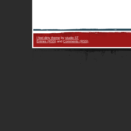
I feel dirty theme
by
studio ST
Entries (RSS)
and
Comments (RSS)
.