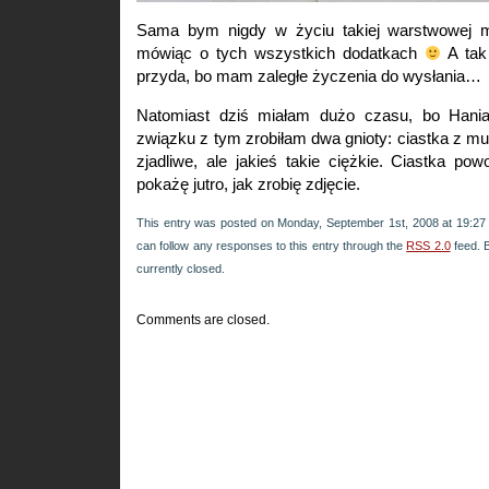
Sama bym nigdy w życiu takiej warstwowej ma
mówiąc o tych wszystkich dodatkach
A tak 
przyda, bo mam zaległe życzenia do wysłania…
Natomiast dziś miałam dużo czasu, bo Hania
związku z tym zrobiłam dwa gnioty: ciastka z mu
zjadliwe, ale jakieś takie ciężkie. Ciastka po
pokażę jutro, jak zrobię zdjęcie.
This entry was posted on Monday, September 1st, 2008 at 19:27 
can follow any responses to this entry through the
RSS 2.0
feed. 
currently closed.
Comments are closed.