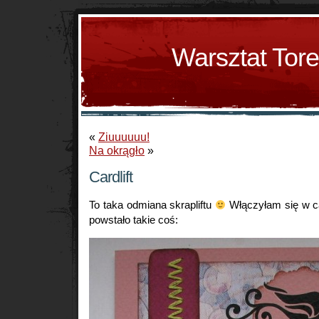
Warsztat Tor
«
Ziuuuuuu!
Na okrągło
»
Cardlift
To taka odmiana skrapliftu
Włączyłam się w ca
powstało takie coś: