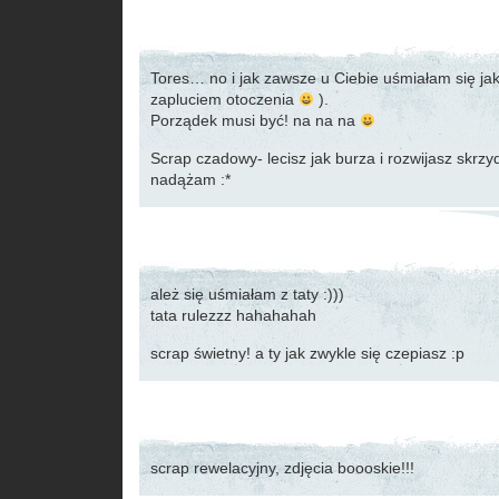
Tores… no i jak zawsze u Ciebie uśmiałam się jak 
zapluciem otoczenia
).
Porządek musi być! na na na
Scrap czadowy- lecisz jak burza i rozwijasz skrzy
nadążam :*
ależ się uśmiałam z taty :)))
tata rulezzz hahahahah
scrap świetny! a ty jak zwykle się czepiasz :p
scrap rewelacyjny, zdjęcia boooskie!!!