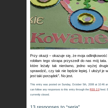
Przy okazji – okazuje się, że moja odlinijkowość
robiłam tego skrapa przyszedł do nas mój tata. 
które leżały tak nierówno, jedno wyżej drugi
sprawdzić, czy tak nie będzie lepiej. I ułożył je w
jest taki porządek”. No jest.
This entry was posted on Sunday, October 5th, 2008 at 10:46 an
can follow any responses to this entry through the
RSS 2.0
feed. 
currently closed.
13 responses to “seria”