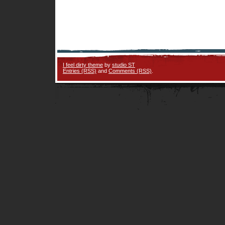
I feel dirty theme
by
studio ST
Entries (RSS)
and
Comments (RSS)
.