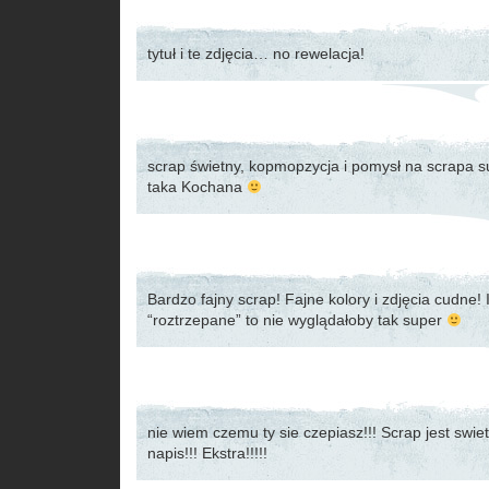
tytuł i te zdjęcia… no rewelacja!
scrap świetny, kopmopzycja i pomysł na scrapa 
taka Kochana
Bardzo fajny scrap! Fajne kolory i zdjęcia cudne! 
“roztrzepane” to nie wyglądałoby tak super
nie wiem czemu ty sie czepiasz!!! Scrap jest swietn
napis!!! Ekstra!!!!!