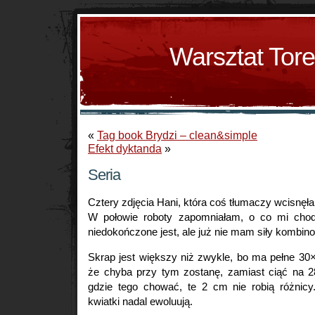
Warsztat Tor
«
Tag book Brydzi – clean&simple
Efekt dyktanda
»
Seria
Cztery zdjęcia Hani, która coś tłumaczy wcisnęł
W połowie roboty zapomniałam, o co mi chodzi
niedokończone jest, ale już nie mam siły kombin
Skrap jest większy niż zwykle, bo ma pełne 30×
że chyba przy tym zostanę, zamiast ciąć na 
gdzie tego chować, te 2 cm nie robią różnic
kwiatki nadal ewoluują.