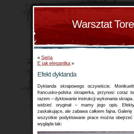
Warsztat Tor
«
Seria
E jak elegantka
»
Efekt dyktanda
Dyktanda skrapowego oczywiście. Monikuet
francusko-polska skraperka, przynosi coraz 
razem – dyktowanie instrukcji wykonania skrapa. Ta
widzieć oryginał – mamy jego opis. Efe
zaskakujące, ale zabawa całkiem fajna. Galerię z
wszystkie podyktowane prace można obejrze
wygląda tak: