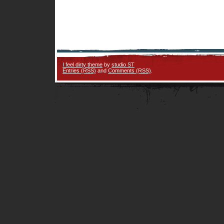
I feel dirty theme
by
studio ST
Entries (RSS)
and
Comments (RSS)
.