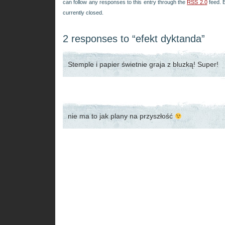
can follow any responses to this entry through the
RSS 2.0
feed. 
currently closed.
2 responses to “efekt dyktanda”
Stemple i papier świetnie graja z bluzką! Super!
nie ma to jak plany na przyszłość