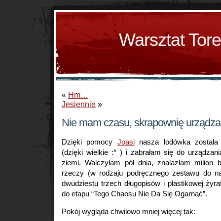
Warsztat Tor
«
Hm…
Jesiennie
»
Nie mam czasu, skrapownię urządz
Dzięki pomocy
Joasi
nasza lodówka została 
(dzięki wielkie :* ) i zabrałam się do urządza
ziemi. Walczyłam pół dnia, znalazłam milion b
rzeczy (w rodzaju podręcznego zestawu do na
dwudziestu trzech długopisów i plastikowej żyra
do etapu “Tego Chaosu Nie Da Się Ogarnąć”.
Pokój wygląda chwilowo mniej więcej tak: