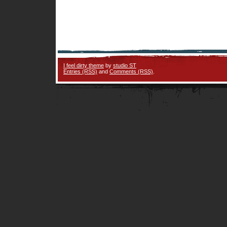
I feel dirty theme
by
studio ST
Entries (RSS)
and
Comments (RSS)
.