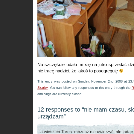
Na szczęście udało mi się na jutro sprzedać d
nie tracę nadziei, że jakoś to posegreguję
This entry was posted on Sunday, November 2nd, 2008 at 23:4
Skarby
. You can follow any responses to this entry through the
R
and pings are currently closed.
12 responses to “nie mam czasu, s
urządzam”
a wiesz co Tores. mozesz nie uwierzyć, ale jad