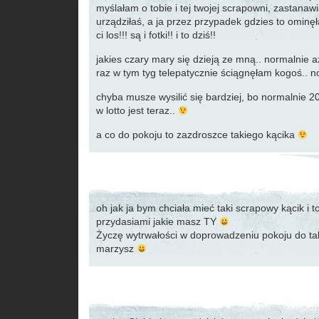
myślałam o tobie i tej twojej scrapowni, zastanawia
urządziłaś, a ja przez przypadek gdzies to omin
ci los!!! są i fotki!! i to dziś!!
jakies czary mary się dzieją ze mną.. normalnie aż 
raz w tym tyg telepatycznie ściągnęłam kogoś.. n
chyba musze wysilić się bardziej, bo normalnie 2
w lotto jest teraz..
a co do pokoju to zazdroszce takiego kącika
oh jak ja bym chciała mieć taki scrapowy kącik i to
przydasiami jakie masz TY
Życzę wytrwałości w doprowadzeniu pokoju do ta
marzysz