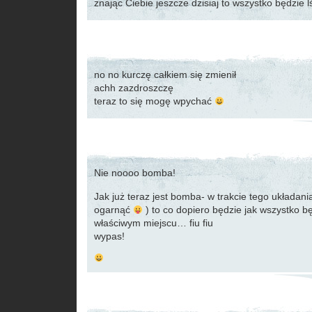
znając Ciebie jeszcze dzisiaj to wszystko będzie l
no no kurczę całkiem się zmienił
achh zazdroszczę
teraz to się mogę wpychać
Nie noooo bomba!
Jak już teraz jest bomba- w trakcie tego układania
ogarnąć
) to co dopiero będzie jak wszystko bę
właściwym miejscu… fiu fiu
wypas!