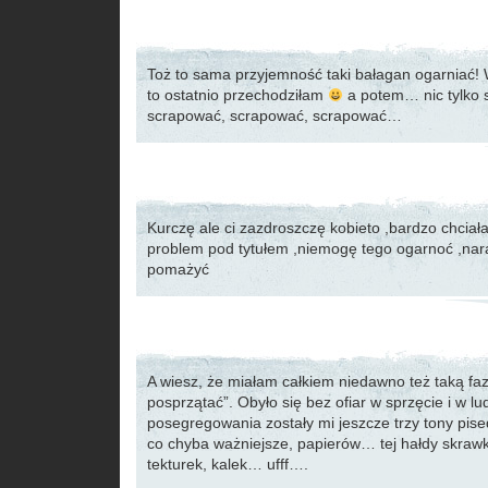
Toż to sama przyjemność taki bałagan ogarniać! 
to ostatnio przechodziłam
a potem… nic tylko s
scrapować, scrapować, scrapować…
Kurczę ale ci zazdroszczę kobieto ,bardzo chciał
problem pod tytułem ,niemogę tego ogarnoć ,nara
pomażyć
A wiesz, że miałam całkiem niedawno też taką fa
posprzątać”. Obyło się bez ofiar w sprzęcie i w l
posegregowania zostały mi jeszcze trzy tony pise
co chyba ważniejsze, papierów… tej hałdy skraw
tekturek, kalek… ufff….