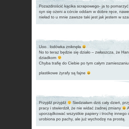
Pozazdrościć kącika scrapowego- ja to pomarzyć
syn się ożeni a córcie oddam w dobre ręce, nawet
nieład to u mnie zawsze taki jest jak jestem w sza
Uoo.. lodówka zniknęła
No to teraz będzie się działo – zwłaszcza, że Ha
dziadkom
Chyba trafię do Ciebie po tym całym zamieszani
plastikowe żyrafy są fajne
Przyjdź przyjdź
Siedziałam dziś cały dzień, prz
pracy i stwierdził, że nie widać żadnej zmiany
A
uporządkować wszystkie papiery i trochę innego
urobiona po pachy, ale już wychodzę na prostą.