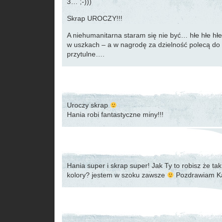
3… ;-)))
Skrap UROCZY!!!
A niehumanitarna staram się nie być… hłe hłe hłe
w uszkach – a w nagrodę za dzielność polecą do 
przytulne….
Uroczy skrap
Hania robi fantastyczne miny!!!
Hania super i skrap super! Jak Ty to robisz że ta
kolory? jestem w szoku zawsze
Pozdrawiam K