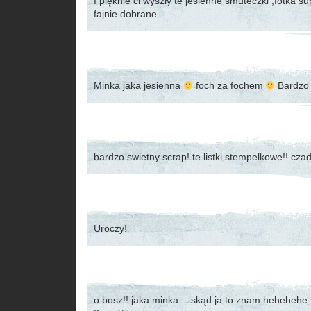
I pięknie ci wyszły te jesienne smuteczki ,fotka s
fajnie dobrane
Minka jaka jesienna
foch za fochem
Bardzo
bardzo swietny scrap! te listki stempelkowe!! cz
Uroczy!
o bosz!! jaka minka… skąd ja to znam hehehehe