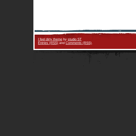
I feel dirty theme
by
studio ST
Entries (RSS)
and
Comments (RSS)
.