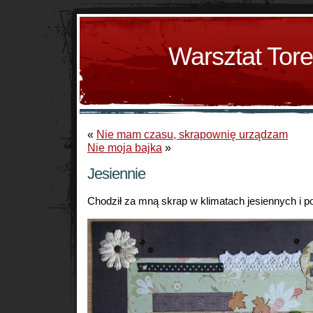
Warsztat Tor
«
Nie mam czasu, skrapownię urządzam
Nie moja bajka
»
Jesiennie
Chodził za mną skrap w klimatach jesiennych i po