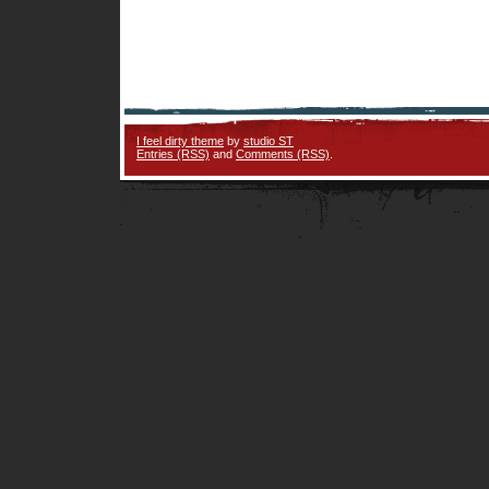
I feel dirty theme
by
studio ST
Entries (RSS)
and
Comments (RSS)
.