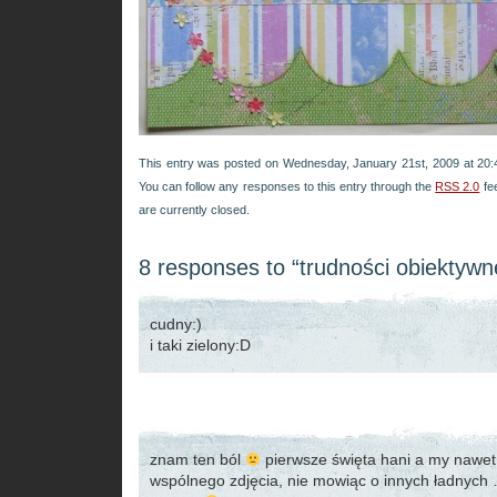
This entry was posted on Wednesday, January 21st, 2009 at 20:4
You can follow any responses to this entry through the
RSS 2.0
fe
are currently closed.
8 responses to “trudności obiektywn
cudny:)
i taki zielony:D
znam ten ból
pierwsze święta hani a my nawe
wspólnego zdjęcia, nie mowiąc o innych ładnych 