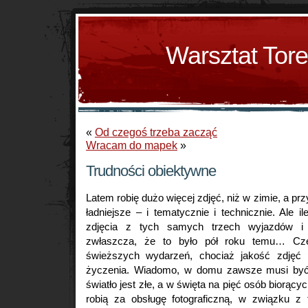
Warsztat Tor
«
Od czegoś trzeba zacząć
Wracam do mapek
»
Trudności obiektywne
Latem robię dużo więcej zdjęć, niż w zimie, a p
ładniejsze – i tematycznie i technicznie. Ale
zdjęcia z tych samych trzech wyjazdów i 
zwłaszcza, że to było pół roku temu… Cz
świeższych wydarzeń, chociaż jakość zdjęć 
życzenia. Wiadomo, w domu zawsze musi być w
światło jest złe, a w święta na pięć osób biorącyc
robią za obsługę fotograficzną, w związku z