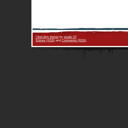
I feel dirty theme
by
studio ST
Entries (RSS)
and
Comments (RSS)
.