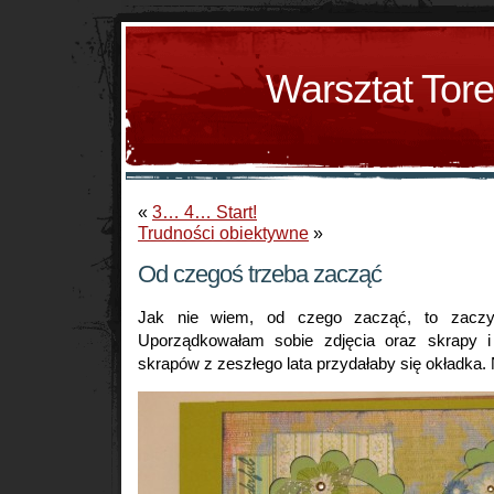
Warsztat Tor
«
3… 4… Start!
Trudności obiektywne
»
Od czegoś trzeba zacząć
Jak nie wiem, od czego zacząć, to zaczy
Uporządkowałam sobie zdjęcia oraz skrapy i
skrapów z zeszłego lata przydałaby się okładka. 