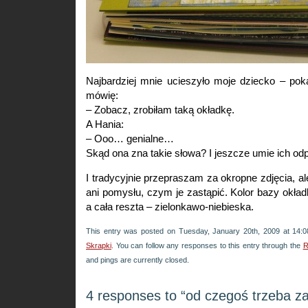
Najbardziej mnie ucieszyło moje dziecko – poka
mówię:
– Zobacz, zrobiłam taką okładkę.
A Hania:
– Ooo… genialne…
Skąd ona zna takie słowa? I jeszcze umie ich o
I tradycyjnie przepraszam za okropne zdjęcia, al
ani pomysłu, czym je zastąpić. Kolor bazy okładk
a cała reszta – zielonkawo-niebieska.
This entry was posted on Tuesday, January 20th, 2009 at 14:0
Skrapki
. You can follow any responses to this entry through the
R
and pings are currently closed.
4 responses to “od czegoś trzeba z