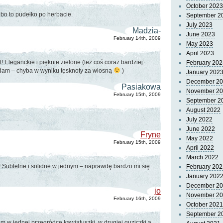
October 2023
, bo to pudełko po herbacie.
September 2
July 2023
Madzia-
June 2023
February 14th, 2009
May 2023
April 2023
! Eleganckie i pięknie zielone (też coś coraz bardziej
February 202
adam – chyba w wyniku tęsknoty za wiosną
)
January 202
December 2
Pasiakowa
November 2
February 15th, 2009
September 2
August 2022
July 2022
June 2022
Fryne
May 2022
February 15th, 2009
April 2022
March 2022
 Subtelne i solidne w jednym – naprawdę bardzo mi się
February 202
January 202
December 2
jo
November 2
February 16th, 2009
October 2021
September 2
am w jednej przegródce kawiatuszki, w drugiej guziczki a