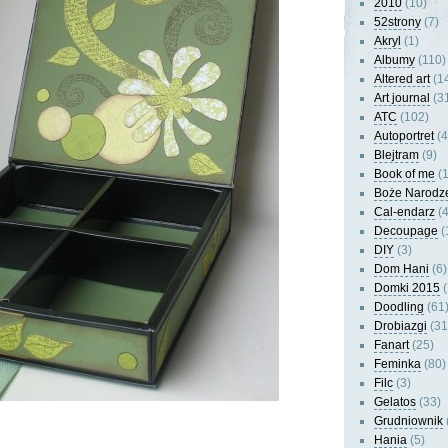
2010
(10)
52strony
(7)
Akryl
(1)
Albumy
(110)
Altered art
(1
Art journal
(3
ATC
(102)
Autoportret
(4
Blejtram
(9)
Book of me
(1
Boże Narodz
Cal-endarz
(4
Decoupage
(
DIY
(3)
Dom Hani
(6)
Domki 2015
(
Doodling
(61
Drobiazgi
(31
Fanart
(25)
Feminka
(80)
Filc
(3)
Gelatos
(33)
Grudniownik
Hania
(5)