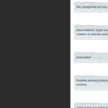
Nie, przegródki już były
Oooo kobieto! Super jest
ostatnio w zielenie wp
przecudne!
Pudełko pierwsza klasa!
podoba.
Jakie super, już widzę t