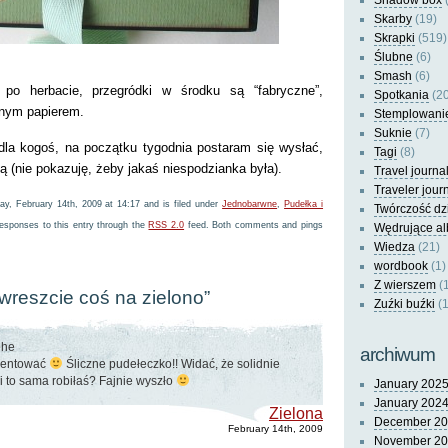
Shadow box
(
Skarby
(19)
Skrapki
(519)
Ślubne
(6)
Smash
(6)
 po herbacie, przegródki w środku są “fabryczne”,
Spotkania
(20
lonym papierem.
Stemplowani
Suknie
(7)
 dla kogoś, na początku tygodnia postaram się wysłać,
Tagi
(8)
ą (nie pokazuję, żeby jakaś niespodzianka była).
Travel journa
Traveler jour
ay, February 14th, 2009 at 14:17 and is filed under
Jednobarwne
,
Pudełka i
Twórczość dz
responses to this entry through the
RSS 2.0
feed. Both comments and pings
Wędrujące a
Wiedza
(21)
wordbook
(1)
Z wierszem
(
wreszcie coś na zielono”
Zuźki buźki
(1
he
archiwum
mentować
Śliczne pudełeczko!! Widać, że solidnie
ki to sama robiłaś? Fajnie wyszło
January 202
January 202
Zielona
December 2
February 14th, 2009
November 2