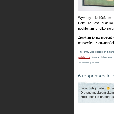
Wymiary: 16x19x3 cm.
Edit: To jest pudełko
podkleiłam je tylko zie
Zrobiłam je na prezent
oczywiście z zawartości
This entry was posted on Saturd
pudełeczka
. You can follow any 
are currently closed.
6 responses to “
Ja też lubię zieleń
he
Dlatego musiałam sko
zrobione!! I te przegród