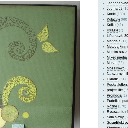
Jednobarwn
Journal52
(10
Kartki
(180)
Kolażyki
(68)
Kółka
(41)
Książki
(7)
Liftonoszki 2
Mandala
(11)
Metodą Finn
(
Milutka buzia
Mixed media
Morze
(38)
Mozaikowo
(8
Na czarnym t
Okładki
(51)
Pocket letters
project life
(1
Promocja
(1)
Pudełka i pu
Różne
(170)
Rysowanie
(4
Sala sławy
(6
ScrapElektro