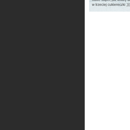
w trzeciej cukiereczki 