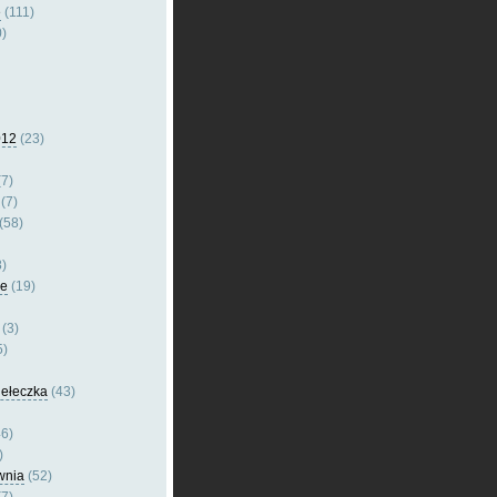
e
(111)
)
012
(23)
7)
(7)
(58)
)
le
(19)
(3)
5)
dełeczka
(43)
6)
)
wnia
(52)