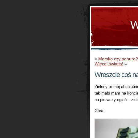
W
«
Morsko czy ponuro?
Więcej światła!
»
Wreszcie coś na
Zielony to mój absolutn
tak mało mam na koncie
na pierwszy ogień – zie
Góra: