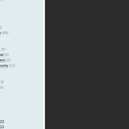
7)
)
e
(60)
l
(5)
nal
(2)
ieci
(2)
lbumy
(13)
13)
0)
5
4
023
023