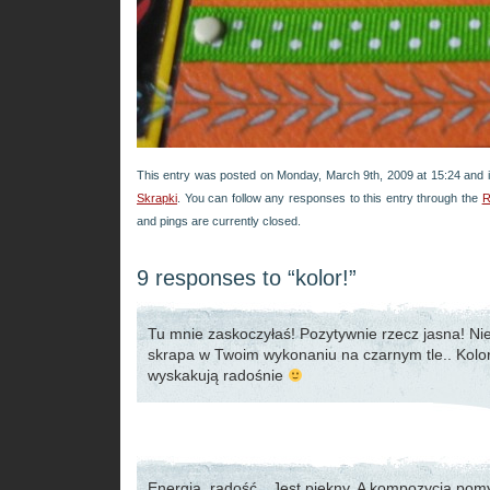
This entry was posted on Monday, March 9th, 2009 at 15:24 and i
Skrapki
. You can follow any responses to this entry through the
R
and pings are currently closed.
9 responses to “kolor!”
Tu mnie zaskoczyłaś! Pozytywnie rzecz jasna! N
skrapa w Twoim wykonaniu na czarnym tle.. Kolor
wyskakują radośnie
Energia, radość…Jest piękny. A kompozycja pomy