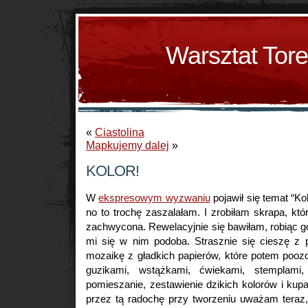
Warsztat Tor
«
Ciastolina
Mapkujemy dalej
»
KOLOR!
W
ekspresowym wyzwaniu
pojawił się temat “Ko
no to trochę zaszalałam. I zrobiłam skrapa, kt
zachwycona. Rewelacyjnie się bawiłam, robiąc go
mi się w nim podoba. Strasznie się cieszę z
mozaikę z gładkich papierów, które potem pooz
guzikami, wstążkami, ćwiekami, stemplami,
pomieszanie, zestawienie dzikich kolorów i ku
przez tą radochę przy tworzeniu uważam teraz,