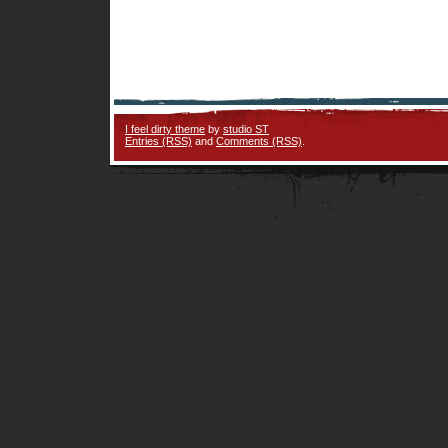
I feel dirty theme
by
studio ST
Entries (RSS)
and
Comments (RSS)
.