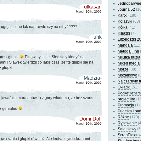
Jednobarwn
ulkasan
Journal52
(10
March 10th, 2009
Kartki
(180)
Kolażyki
(68)
ntrugują… one tak naprawde czy na niby?????
Kółka
(41)
Książki
(7)
uhk
Liftonoszki 2
March 10th, 2009
Mandala
(11)
Metodą Finn
(
rost głupki
Pingwiny takie. Siedziały kiedyś na
Milutka buzia
ni i Sławek twierdził co jakiś czas, że “te głupki się na
Mixed media
y głupki.
Morze
(38)
Mozaikowo
(8
Madzia-
Na czarnym t
March 10th, 2009
Okładki
(51)
Pocket letters
 stawać do maratonów to z góry wiadomo, ze bez szans
project life
(1
Promocja
(1)
eż genialne
Pudełka i pu
Różne
(170)
Domi Doll
Rysowanie
(4
March 10th, 2009
Sala sławy
(6
ScrapElektro
owa szata i głupki również. Ale lecisz z tymi skrapami