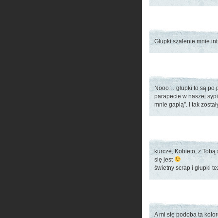
Głupki szalenie mnie i
Nooo… głupki to są po p
parapecie w naszej sypial
mnie gapią”. I tak został
kurcze, Kobieto, z Tobą
się jest
świetny scrap i głupki t
A mi się podoba ta kolor