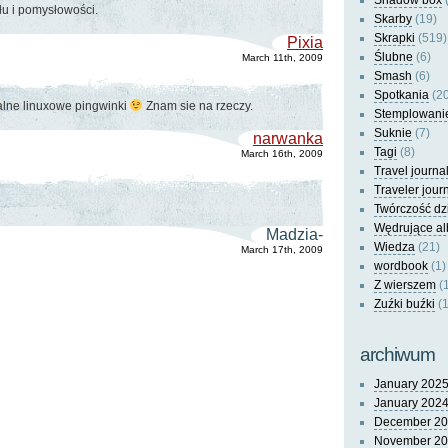
Shadow box
(
łu i pomysłowości.
Skarby
(19)
Skrapki
(519)
Pixia
Ślubne
(6)
March 11th, 2009
Smash
(6)
Spotkania
(20
alne linuxowe pingwinki
Znam sie na rzeczy.
Stemplowani
Suknie
(7)
narwanka
Tagi
(8)
March 16th, 2009
Travel journa
Traveler jour
Twórczość dz
Wędrujące a
Madzia-
Wiedza
(21)
March 17th, 2009
wordbook
(1)
Z wierszem
(
Zuźki buźki
(1
archiwum
January 202
January 202
December 2
November 2