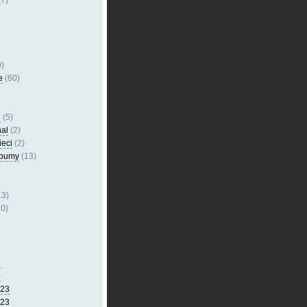
7)
)
e
(60)
l
(5)
nal
(2)
ieci
(2)
lbumy
(13)
13)
0)
5
4
023
023