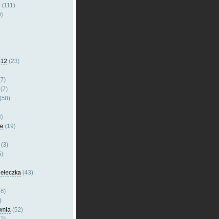
e
(111)
)
012
(23)
7)
(7)
(58)
)
le
(19)
(3)
5)
dełeczka
(43)
6)
)
wnia
(52)