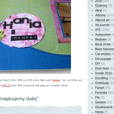
2010
(10)
52strony
(7)
Akryl
(1)
Albumy
(110)
Altered art
(1
Art journal
(3
ATC
(102)
Autoportret
(4
Blejtram
(9)
Book of me
(1
Boże Narodz
Cal-endarz
(4
Decoupage
(
DIY
(3)
Dom Hani
(6)
Domki 2015
(
Doodling
(61
y, March 10th, 2009 at 11:08 and is filed under
Skrapki
. You can follow any
Drobiazgi
(31
he
RSS 2.0
feed. Both comments and pings are currently closed.
Fanart
(25)
Feminka
(80)
Filc
(3)
“mapkujemy dalej”
Gelatos
(33)
Grudniownik
Hania
(5)