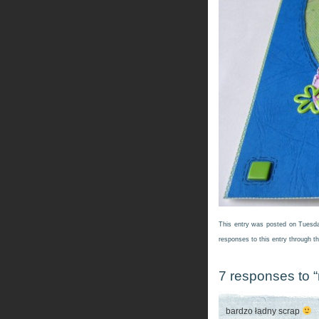
This entry was posted on Tuesda
responses to this entry through t
7 responses to 
bardzo ładny scrap