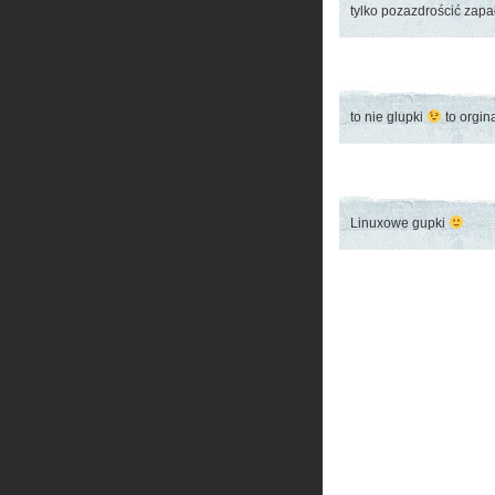
tylko pozazdrościć zapa
to nie glupki
to orgin
Linuxowe gupki