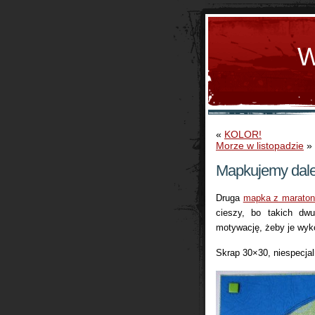
W
«
KOLOR!
Morze w listopadzie
»
Mapkujemy dale
Druga
mapka z marato
cieszy, bo takich dw
motywację, żeby je wyk
Skrap 30×30, niespecja