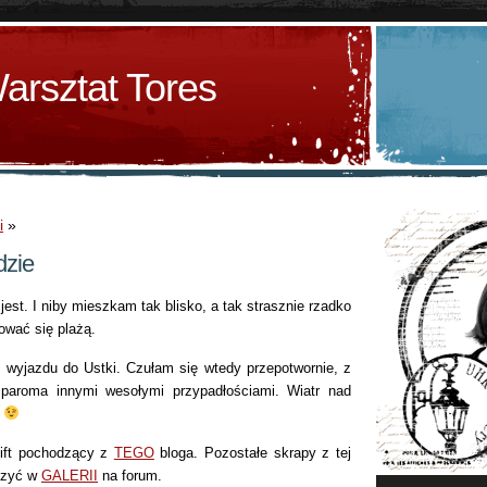
arsztat Tores
i
»
dzie
jest. I niby mieszkam tak blisko, a tak strasznie rzadko
wać się plażą.
o wyjazdu do Ustki. Czułam się wtedy przepotwornie, z
 paroma innymi wesołymi przypadłościami. Wiatr nad
ł
lift pochodzący z
TEGO
bloga. Pozostałe skrapy z tej
aczyć w
GALERII
na forum.