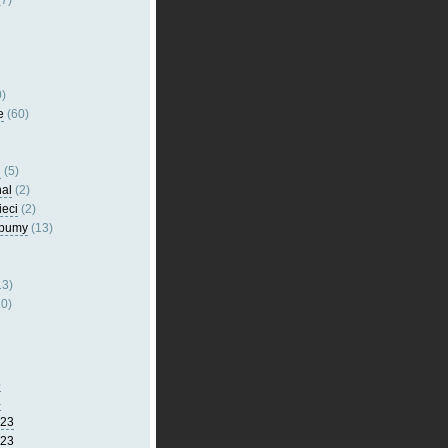
7)
)
e
(60)
l
(5)
nal
(2)
ieci
(2)
lbumy
(13)
13)
0)
5
4
023
023