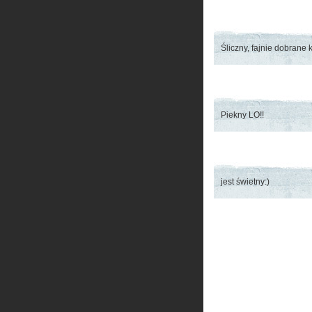
Śliczny, fajnie dobrane
Piekny LO!!
jest świetny:)