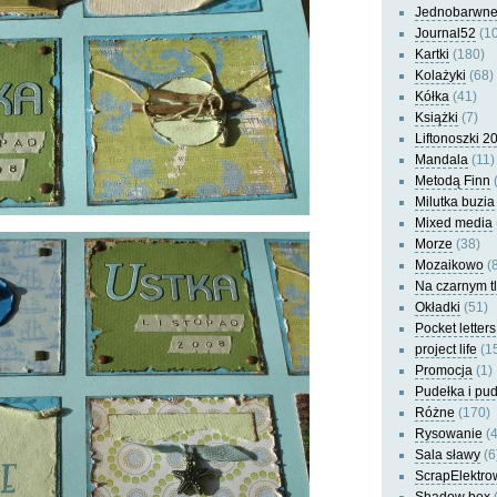
Jednobarwn
Journal52
(10
Kartki
(180)
Kolażyki
(68)
Kółka
(41)
Książki
(7)
Liftonoszki 2
Mandala
(11)
Metodą Finn
(
Milutka buzia
Mixed media
Morze
(38)
Mozaikowo
(8
Na czarnym t
Okładki
(51)
Pocket letters
project life
(1
Promocja
(1)
Pudełka i pu
Różne
(170)
Rysowanie
(4
Sala sławy
(6
ScrapElektro