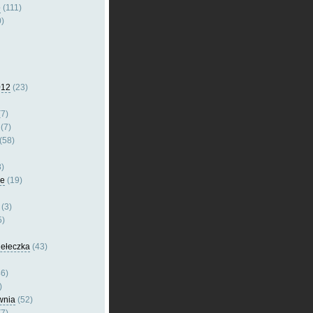
e
(111)
)
012
(23)
7)
(7)
(58)
)
le
(19)
(3)
5)
dełeczka
(43)
6)
)
wnia
(52)