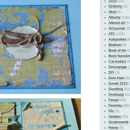
2010
(10)
52strony
(7)
Akryl
(1)
Albumy
(110)
Altered art
(1
Art journal
(3
ATC
(102)
Autoportret
(4
Blejtram
(9)
Book of me
(1
Boże Narodz
Cal-endarz
(4
Decoupage
(
DIY
(3)
Dom Hani
(6)
Domki 2015
(
Doodling
(61
Drobiazgi
(31
Fanart
(25)
Feminka
(80)
Filc
(3)
Gelatos
(33)
Grudniownik
Hania
(5)