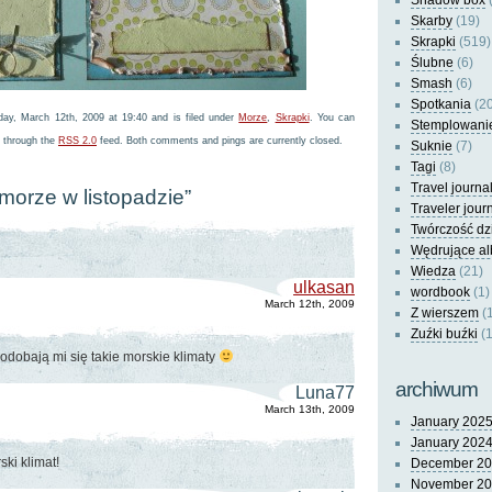
Shadow box
(
Skarby
(19)
Skrapki
(519)
Ślubne
(6)
Smash
(6)
Spotkania
(20
ay, March 12th, 2009 at 19:40 and is filed under
Morze
,
Skrapki
. You can
Stemplowani
y through the
RSS 2.0
feed. Both comments and pings are currently closed.
Suknie
(7)
Tagi
(8)
Travel journa
morze w listopadzie”
Traveler jour
Twórczość dz
Wędrujące a
Wiedza
(21)
ulkasan
wordbook
(1)
March 12th, 2009
Z wierszem
(
Zuźki buźki
(1
odobają mi się takie morskie klimaty
archiwum
Luna77
March 13th, 2009
January 202
January 202
ki klimat!
December 2
November 2