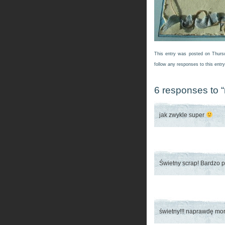
This entry was posted on Thursd
follow any responses to this entr
6 responses to “
jak zwykle super
Świetny scrap! Bardzo p
świetny!!! naprawdę mors