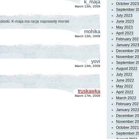
k_maja
October 2023
March 13th, 2009
September 2
July 2023
 kolorki. K-maja ma rację naprawdę morski
June 2023
May 2023
mohika
April 2023
March 13th, 2009
February 202
January 202
December 2
November 2
yovi
September 2
March 13th, 2009
August 2022
July 2022
June 2022
May 2022
truskawka
April 2022
March 17th, 2009
March 2022
February 202
January 202
December 2
November 2
October 2021
September 2