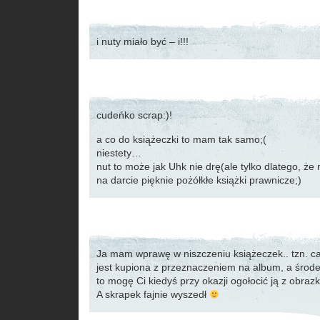
i nuty miało być – i!!!
cudeńko scrap:)!
a co do książeczki to mam tak samo;(
niestety…
nut to może jak Uhk nie drę(ale tylko dlatego, że
na darcie pięknie pożółkłe książki prawnicze;)
Ja mam wprawę w niszczeniu książeczek.. tzn. całej
jest kupiona z przeznaczeniem na album, a środe
to mogę Ci kiedyś przy okazji ogołocić ją z obra
A skrapek fajnie wyszedł