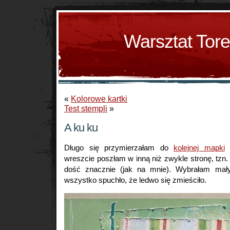
Warsztat Tor
«
Kolorowe kartki
Test stempli
»
A ku ku
Długo się przymierzałam do
kolejnej mapki
z
wreszcie poszłam w inną niż zwykle stronę, tzn
dość znacznie (jak na mnie). Wybrałam mały
wszystko spuchło, że ledwo się zmieściło.