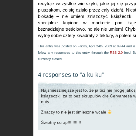
recytuje wszystkie wierszyki, jakie jej się pr
pluszakom, co się działo przez cały dzień). Nies
blokadę – nie umiem zniszczyć książeczki 
specjalnie kupione w markecie pod kąt
beznadziejne treściowo, no ale nie umiem! Chyb
wytnę sobie cztery kwadraty z tektury, a potem 
This entry was posted on Friday, April 24th, 2009 at 09:44 and is
follow any responses to this entry through the
RSS 2.0
feed. B
currently closed.
4 responses to “a ku ku”
Najsmieszniejsze jest to, że ja też nie mogę jakoś
ksiązeczki, za to bez skrupułów dre Cervantesa 
nuty….
Znaczy to nie jest śmieszne wcale
Świetny scrap!!!!!!!!!!!