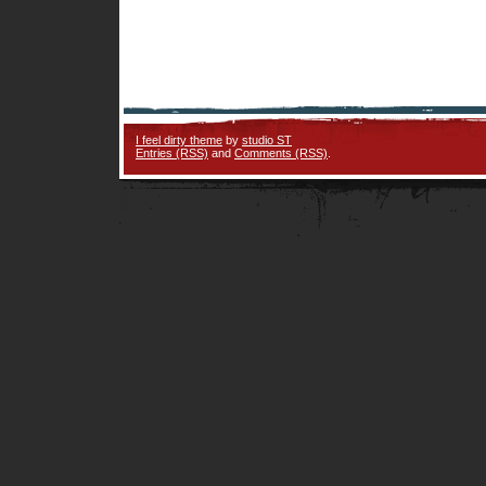
I feel dirty theme
by
studio ST
Entries (RSS)
and
Comments (RSS)
.