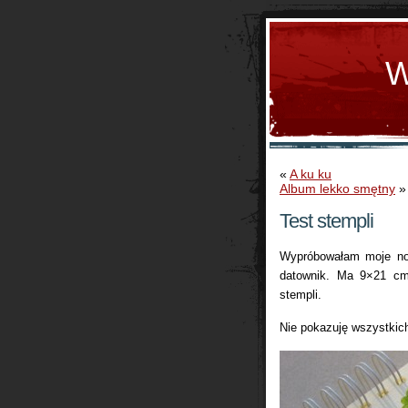
W
«
A ku ku
Album lekko smętny
»
Test stempli
Wypróbowałam moje now
datownik. Ma 9×21 cm,
stempli.
Nie pokazuję wszystkich 