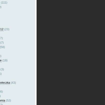
e
(111)
)
012
(23)
7)
(7)
(58)
)
le
(19)
(3)
5)
dełeczka
(43)
6)
)
wnia
(52)