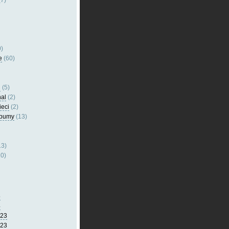
7)
)
e
(60)
l
(5)
nal
(2)
ieci
(2)
lbumy
(13)
13)
0)
5
4
023
023