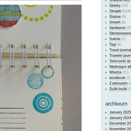
Shadow box
(
Skarby
(19)
Skrapki
(519)
Ślubne
(6)
Smash
(6)
Spotkania
(20
Stemplowani
Suknie
(7)
Tagi
(8)
Travel journa
Traveler jour
Twórczość dz
Wędrujące a
Wiedza
(21)
wordbook
(1)
Z wierszem
(
Zuźki buźki
(1
archiwum
January 202
January 202
December 2
November 2