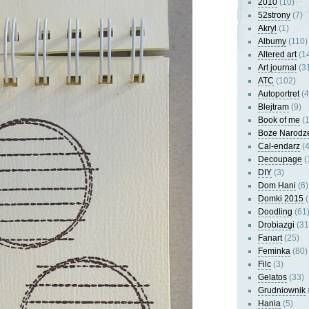
2010
(10)
52strony
(7)
Akryl
(1)
Albumy
(110)
Altered art
(1
Art journal
(3
ATC
(102)
Autoportret
(4
Blejtram
(9)
Book of me
(1
Boże Narodz
Cal-endarz
(4
Decoupage
(
DIY
(3)
Dom Hani
(6)
Domki 2015
(
Doodling
(61
Drobiazgi
(31
Fanart
(25)
Feminka
(80)
Filc
(3)
Gelatos
(33)
Grudniownik
Hania
(5)