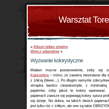
Warsztat Tor
«
Album lekko smętny
Wręcz odwrotnie
»
Wyzwanie kolorystyczne
Miałam mocne postanowienie, żeby się 
Kolorosferą
– mimo, że zawiera niestrawne dla m
z żółcią (bleee…). Po długim namyśle zdecydow
skrapka bardzo clean&simple, z minimalną 
papierów, żeby jakoś te kolory opanować.
papierach zawsze się pojawiają kolory spoza prób
się dzieje. No dobra, na takich dwóch papiera
jest tylko róż z żółtym, ale one są takie OBRZ