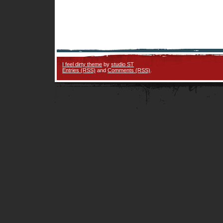
I feel dirty theme
by
studio ST
Entries (RSS)
and
Comments (RSS)
.