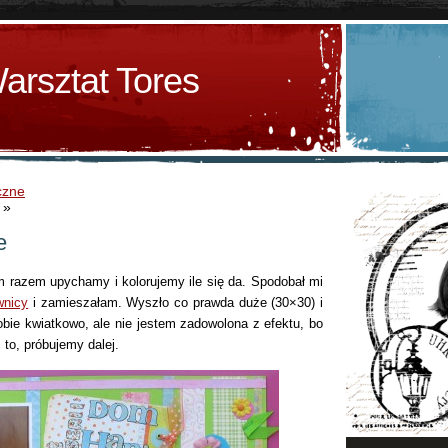
arsztat Tores
czne
»
e
ym razem upychamy i kolorujemy ile się da. Spodobał mi
wnicy
i zamieszałam. Wyszło co prawda duże (30×30) i
bie kwiatkowo, ale nie jestem zadowolona z efektu, bo
 to, próbujemy dalej.