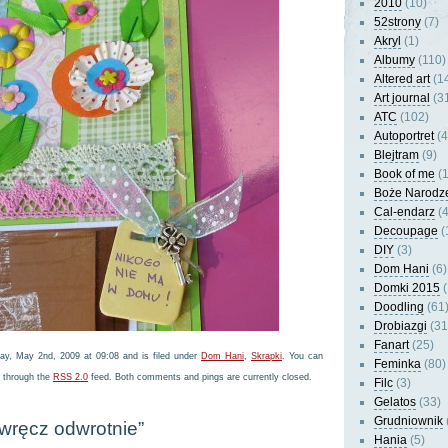
2010
(10)
52strony
(7)
Akryl
(1)
Albumy
(110)
Altered art
(1
Art journal
(3
ATC
(102)
Autoportret
(4
Blejtram
(9)
Book of me
(1
Boże Narodz
Cal-endarz
(4
Decoupage
(
DIY
(3)
Dom Hani
(6)
Domki 2015
(
Doodling
(61
Drobiazgi
(31
Fanart
(25)
ay, May 2nd, 2009 at 09:08 and is filed under
Dom Hani
,
Skrapki
. You can
Feminka
(80)
y through the
RSS 2.0
feed. Both comments and pings are currently closed.
Filc
(3)
Gelatos
(33)
Grudniownik
“wręcz odwrotnie”
Hania
(5)