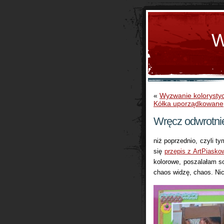
W
«
Wyzwanie kolorysty
Kółka uporządkowane
Wręcz odwrotni
niż poprzednio, czyli t
się
przepis z ArtPiasko
kolorowe, poszalałam so
chaos widzę, chaos. Nic