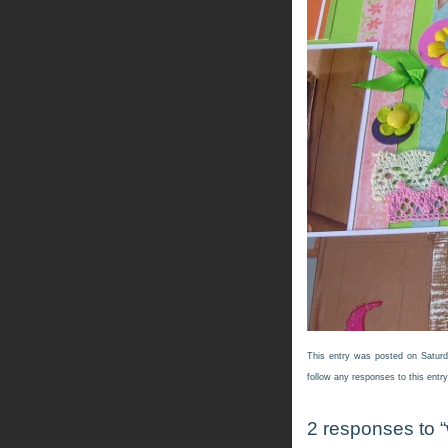
This entry was posted on Saturd
follow any responses to this entr
2 responses to 