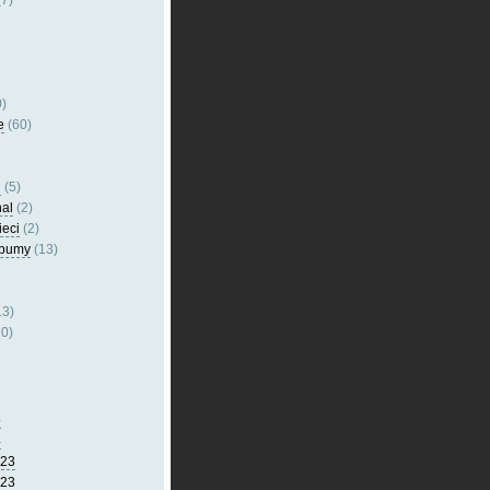
7)
)
e
(60)
l
(5)
nal
(2)
ieci
(2)
lbumy
(13)
13)
0)
5
4
023
023