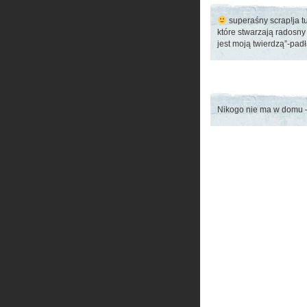
superaśny scrap!ja tu
które stwarzają radosny
jest moją twierdzą”-padł
Nikogo nie ma w domu –