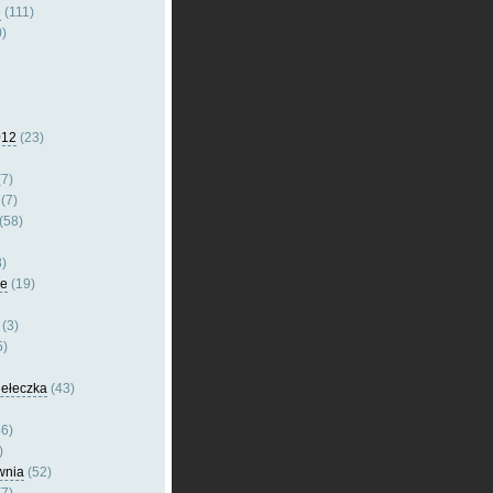
e
(111)
)
012
(23)
7)
(7)
(58)
)
le
(19)
(3)
5)
dełeczka
(43)
6)
)
wnia
(52)