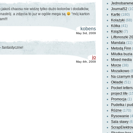
Jednobarwn
 jakoś chaosu nie widzę tylko dużo kolorów i dodatków,
Journal52
(10
 nastrój. a zdjęcia to juz w ogóle mega są
“mój karton
Kartki
(180)
am!!!
Kolażyki
(68)
Kółka
(41)
kobens
Książki
(7)
May 3rd, 2009
Liftonoszki 2
Mandala
(11)
 fantastyczne!
Metodą Finn
(
Milutka buzia
jo
Mixed media
May 4th, 2009
Morze
(38)
Mozaikowo
(8
Na czarnym t
Okładki
(51)
Pocket letters
project life
(1
Promocja
(1)
Pudełka i pu
Różne
(170)
Rysowanie
(4
Sala sławy
(6
ScrapElektro