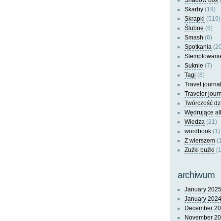
Shadow box
(
Skarby
(19)
Skrapki
(519)
Ślubne
(6)
Smash
(6)
Spotkania
(20
Stemplowani
Suknie
(7)
Tagi
(8)
Travel journa
Traveler jour
Twórczość dz
Wędrujące a
Wiedza
(21)
wordbook
(1)
Z wierszem
(
Zuźki buźki
(1
archiwum
January 202
January 202
December 2
November 2