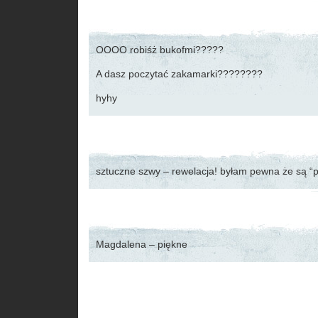
OOOO robiśż bukofmi?????
A dasz poczytać zakamarki????????
hyhy
sztuczne szwy – rewelacja! byłam pewna że są 
Magdalena – piękne