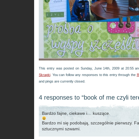
This entry was posted on Sunday, June 14th, 2009 at 20:55 an
Skrapki
. You can follow any responses to this entry through the
R
and pings are currently closed.
4 responses to “book of me czyli te
Bardzo fajne, ciekawe i… kuszące.
Bardzo mi się podobają, szczególnie pierwszy. F
sztucznymi szwami.