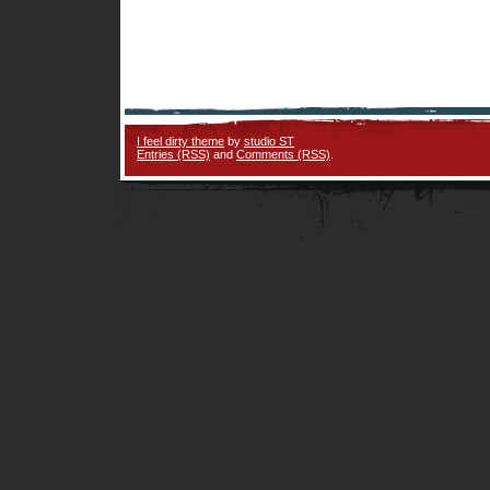
I feel dirty theme
by
studio ST
Entries (RSS)
and
Comments (RSS)
.