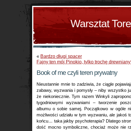
Warsztat Tor
«
Bardzo długi spacer
Fajny ten mój Pinokio, tylko trochę drewniany
Book of me czyli teren prywatny
Nieustannie mnie to zadziwia, że ciągle pojawi
zabawy, wyzwania i pomysły – niby wszystko już
że niekoniecznie. Tym razem Winkyli zapropon
tygodniowymi wyzwaniami – tworzenie poszc
albumu o sobie samej. Początkowo w ogóle n
możliwości udziału w tym wyzwaniu, ale jakoś t
końcu… taka jakby psychoterapia? Dlatego stronk
dość mocno symboliczne, chociaż może nie rz