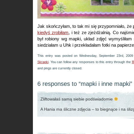
Jak skończyłam, to tak mi się przypomniało, ż
kiedyś zrobiłam
, i też ze zjeżdżalnią. Co najśm
był robiony wg mapki, układ zdjęć wymyśliłam
siedziałam u Uhk i przekładałam fotki na papierze
This entry was posted on Wednesday, September 23rd, 2009 a
Skrapki
. You can follow any responses to this entry through the
R
and pings are currently closed.
6 responses to “mapki i inne mapki”
Zliftowałaś samą siebie podświadomie
A Hania ma śliczne zdjęcia – to biegnące i na śl