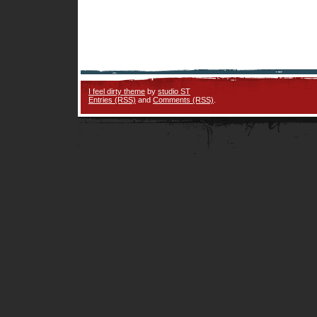
I feel dirty theme
by
studio ST
Entries (RSS)
and
Comments (RSS)
.