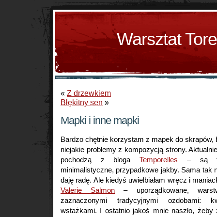
Warsztat Tor
«
Z drzewkiem
Błękitny sen
»
Mapki i inne mapki
Bardzo chętnie korzystam z mapek do skrapów,
niejakie problemy z kompozycją strony. Aktualni
pochodzą z bloga
Temporelles
– są tak
minimalistyczne, przypadkowe jakby. Sama tak 
daję radę. Ale kiedyś uwielbiałam wręcz i mani
Valerie Salmon
– uporządkowane, warst
zaznaczonymi tradycyjnymi ozdobami: kw
wstażkami. I ostatnio jakoś mnie naszło, żeby