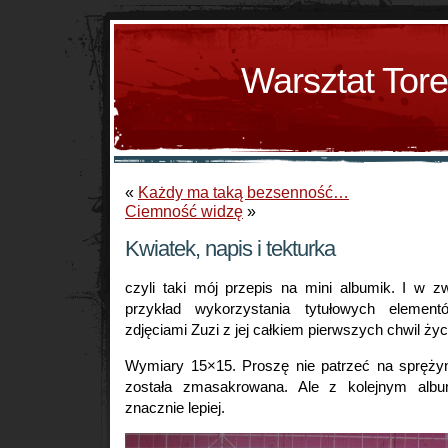
Warsztat Tor
«
Każdy ma taką bezsenność…
Ciemność widzę
»
Kwiatek, napis i tekturka
czyli taki mój przepis na mini albumik. I w z
przykład wykorzystania tytułowych eleme
zdjęciami Zuzi z jej całkiem pierwszych chwil życ
Wymiary 15×15. Proszę nie patrzeć na spręży
została zmasakrowana. Ale z kolejnym alb
znacznie lepiej.