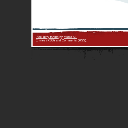
I feel dirty theme
by
studio ST
Entries (RSS)
and
Comments (RSS)
.