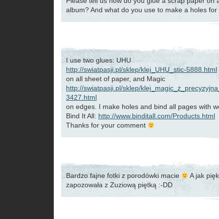
Please tell us how do you glue a scrap paper on a
album? And what do you use to make a holes for t
I use two glues: UHU
http://swiatpasji.pl/sklep/klej_UHU_stic-5888.html
on all sheet of paper, and Magic
http://swiatpasji.pl/sklep/klej_magic_z_precyzyj
3427.html
on edges. I make holes and bind all pages with 
Bind It All:
http://www.binditall.com/Products.html
Thanks for your comment
Bardzo fajne fotki z porodówki macie
A jak pięk
zapozowała z Zuziową piętką :-DD