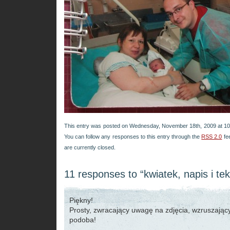
This entry was posted on Wednesday, November 18th, 2009 at 10:
You can follow any responses to this entry through the
RSS 2.0
fe
are currently closed.
11 responses to “kwiatek, napis i tek
Piękny!
Prosty, zwracający uwagę na zdjęcia, wzruszają
podoba!