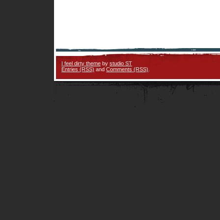
I feel dirty theme
by
studio ST
Entries (RSS)
and
Comments (RSS)
.