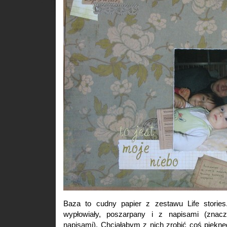
Baza to cudny papier z zestawu Life stories
wypłowiały, poszarpany i z napisami (znac
napisami). Chciałabym z nich zrobić coś piękne