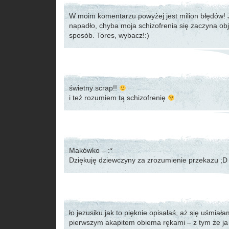
W moim komentarzu powyżej jest milion błędów! 
napadło, chyba moja schizofrenia się zaczyna obj
sposób. Tores, wybacz!:)
świetny scrap!!
i też rozumiem tą schizofrenię
Makówko – :*
Dziękuję dziewczyny za zrozumienie przekazu ;D
ło jezusiku jak to pięknie opisałaś, aż się uśmiał
pierwszym akapitem obiema rękami – z tym że ja