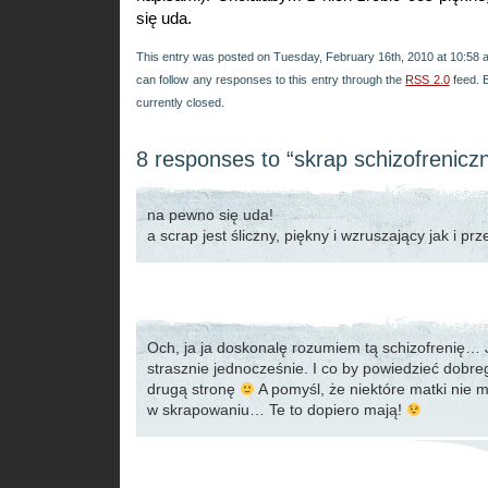
się uda.
This entry was posted on Tuesday, February 16th, 2010 at 10:58 a
can follow any responses to this entry through the
RSS 2.0
feed. 
currently closed.
8 responses to “skrap schizofrenicz
na pewno się uda!
a scrap jest śliczny, piękny i wzruszający jak i pr
Och, ja ja doskonalę rozumiem tą schizofrenię… J
strasznie jednocześnie. I co by powiedzieć dobreg
drugą stronę
A pomyśl, że niektóre matki nie
w skrapowaniu… Te to dopiero mają!