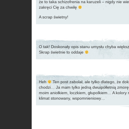
że to taka schizofrenia na karuzeli – nigdy nie wi
zakręci Cię za chwilę
A scrap świetny!
O tak! Doskonały opis stanu umysłu chyba więks
Skrap świetnie to oddaje
Heh
Ten post zabolał, ale tylko dlatego, że do
chodzi… Ja mam tylko jedną dwuipółletnią zmorę, 
moim aniołkiem, loczkiem, głupolkiem… A kolory
klimat stonowany, wspomnieniowy…