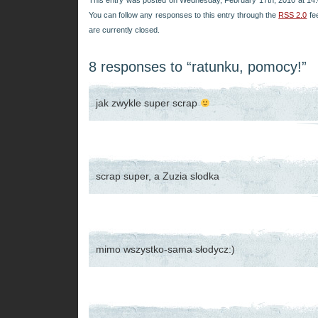
This entry was posted on Wednesday, February 17th, 2010 at 14:0
You can follow any responses to this entry through the
RSS 2.0
fe
are currently closed.
8 responses to “ratunku, pomocy!”
jak zwykle super scrap
scrap super, a Zuzia slodka
mimo wszystko-sama słodycz:)