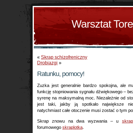
Warsztat Tor
«
Skrap schizofreniczny
Drobiazgi
»
Ratunku, pomocy!
Zuzka jest generalnie bardzo spokojna, ale 
funkcję stopniowania sygnału dźwiękowego – be
syrenę na maksymalną moc. Niezależnie od stop
jest taki, jakby ją spotkało największe ni
natychmiast całe otoczenie musi zostać o tym p
Skrap znowu na dwa wyzwania – u
skra
forumowego
skraplotka
.