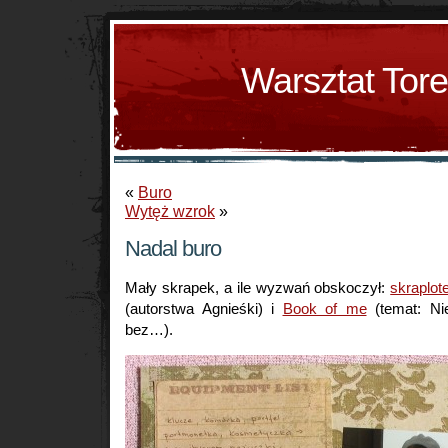
Warsztat Tor
«
Buro
Wytęż wzrok
»
Nadal buro
Mały skrapek, a ile wyzwań obskoczył:
skraplot
(autorstwa Agnieśki) i
Book of me
(temat: N
bez…).