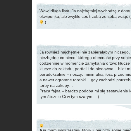
Wow, długa lista. Ja najchętniej wychodzę z do
ekwipunku, ale zwykle coś trzeba ze sobą wziąć (
)
Ja również najchętniej nie zabierałabym niczego, 
niezbędne co nieco, którego obecność przy sob
codziennie w momencie zamykania drzwi: klucze 
klucze do zakładu, portfel i do niedawna – bilet 
paradoksalnie – nosząc minimalną ilość przedmi
a nawet ogromne torebki… gdy zachodzi potrzeba,
torby na zakupy…
Praca fajna – bardzo podoba mi się zestawienie 
tym ślicznie Ci w tym szarym…:)
A ja mam swój zestaw, który lubię przy sobie mie