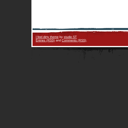
I feel dirty theme
by
studio ST
Entries (RSS)
and
Comments (RSS)
.