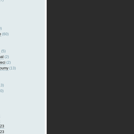
7)
)
e
(60)
l
(5)
nal
(2)
ieci
(2)
lbumy
(13)
13)
0)
5
4
023
023