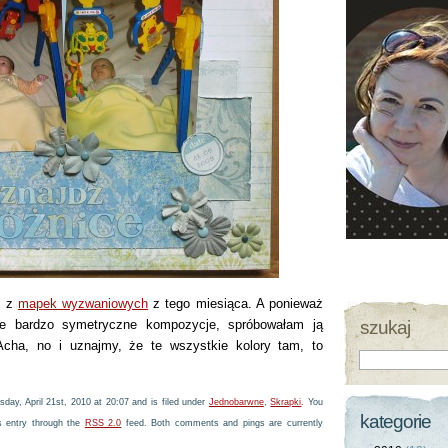
j z
mapek wyzwaniowych
z tego miesiąca. A ponieważ
akie bardzo symetryczne kompozycje, spróbowałam ją
szukaj
Acha, no i uznajmy, że te wszystkie kolory tam, to
ay, April 21st, 2010 at 20:07 and is filed under
Jednobarwne
,
Skrapki
. You
kategorie
s entry through the
RSS 2.0
feed. Both comments and pings are currently