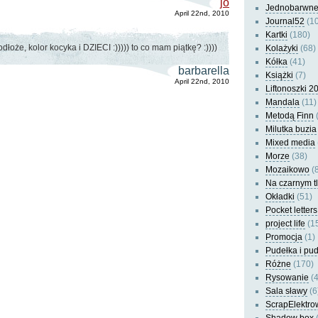
jo
Jednobarwn
April 22nd, 2010
Journal52
(10
Kartki
(180)
dłoże, kolor kocyka i DZIECI :))))) to co mam piątkę? :))))
Kolażyki
(68)
Kółka
(41)
barbarella
Książki
(7)
April 22nd, 2010
Liftonoszki 2
Mandala
(11)
Metodą Finn
(
Milutka buzia
Mixed media
Morze
(38)
Mozaikowo
(8
Na czarnym t
Okładki
(51)
Pocket letters
project life
(1
Promocja
(1)
Pudełka i pu
Różne
(170)
Rysowanie
(4
Sala sławy
(6
ScrapElektro