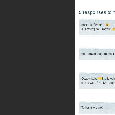
5 responses to 
hahaha, świetne
a ja widzę te 5 różnic!
na jednym zdjęciu jest 
Oczywiście
Na lewym 
słabo widać na tym zdję
To jest świetne!