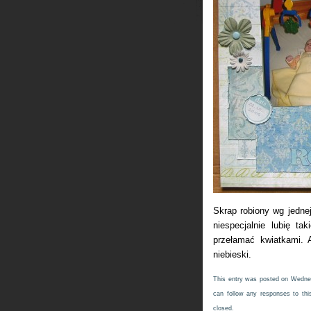
Skrap robiony wg jedne
niespecjalnie lubię t
przełamać kwiatkami. 
niebieski.
This entry was posted on Wednesd
can follow any responses to thi
closed.