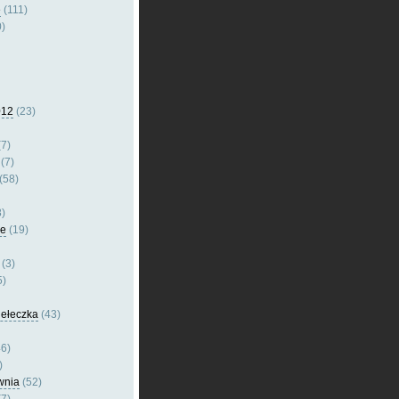
e
(111)
)
012
(23)
7)
(7)
(58)
)
le
(19)
(3)
5)
dełeczka
(43)
6)
)
wnia
(52)