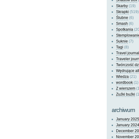
Shadow box
(
Skarby
(19)
Skrapki
(519)
Ślubne
(6)
Smash
(6)
Spotkania
(20
Stemplowani
Suknie
(7)
Tagi
(8)
Travel journa
Traveler jour
Twórczość dz
Wędrujące a
Wiedza
(21)
wordbook
(1)
Z wierszem
(
Zuźki buźki
(1
archiwum
January 202
January 202
December 2
November 2