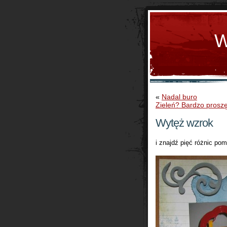
W
«
Nadal buro
Zieleń? Bardzo proszę
Wytęż wzrok
i znajdź pięć różnic pom