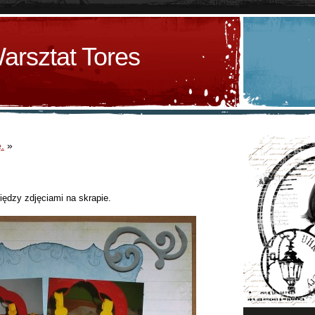
arsztat Tores
.
»
iędzy zdjęciami na skrapie.