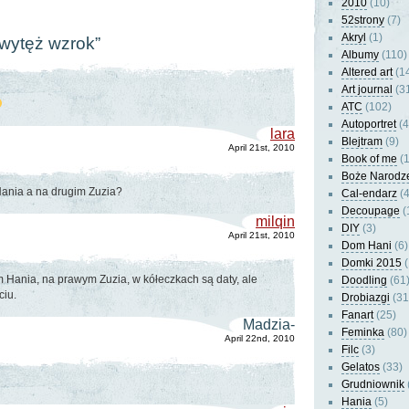
2010
(10)
52strony
(7)
Akryl
(1)
“wytęż wzrok”
Albumy
(110)
Altered art
(1
Art journal
(3
ATC
(102)
Autoportret
(4
lara
Blejtram
(9)
April 21st, 2010
Book of me
(1
Boże Narodz
Hania a na drugim Zuzia?
Cal-endarz
(4
Decoupage
(
milqin
DIY
(3)
April 21st, 2010
Dom Hani
(6)
Domki 2015
(
Hania, na prawym Zuzia, w kółeczkach są daty, ale
Doodling
(61
ciu.
Drobiazgi
(31
Fanart
(25)
Madzia-
Feminka
(80)
April 22nd, 2010
Filc
(3)
Gelatos
(33)
Grudniownik
Hania
(5)