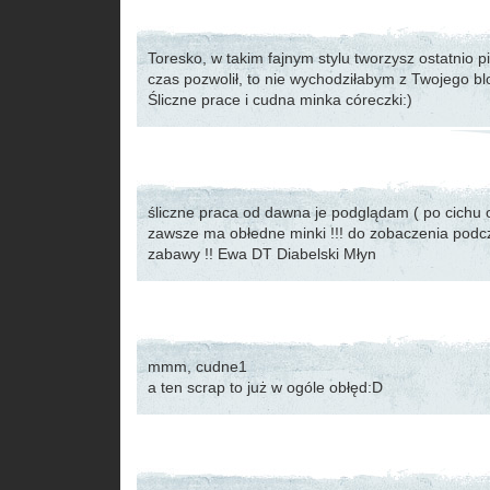
Toresko, w takim fajnym stylu tworzysz ostatnio p
czas pozwolił, to nie wychodziłabym z Twojego bl
Śliczne prace i cudna minka córeczki:)
śliczne praca od dawna je podglądam ( po cichu 
zawsze ma obłedne minki !!! do zobaczenia podc
zabawy !! Ewa DT Diabelski Młyn
mmm, cudne1
a ten scrap to już w ogóle obłęd:D