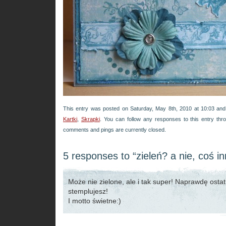
This entry was posted on Saturday, May 8th, 2010 at 10:03 and 
Kartki
,
Skrapki
. You can follow any responses to this entry th
comments and pings are currently closed.
5 responses to “zieleń? a nie, coś i
Może nie zielone, ale i tak super! Naprawdę ostat
stemplujesz!
I motto świetne:)