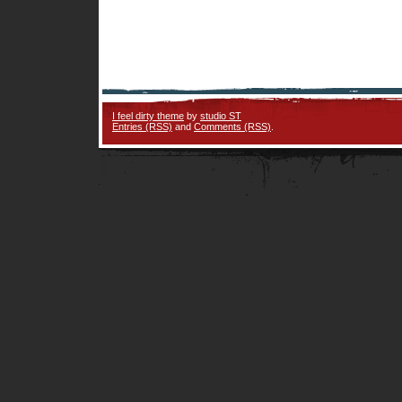
I feel dirty theme
by
studio ST
Entries (RSS)
and
Comments (RSS)
.