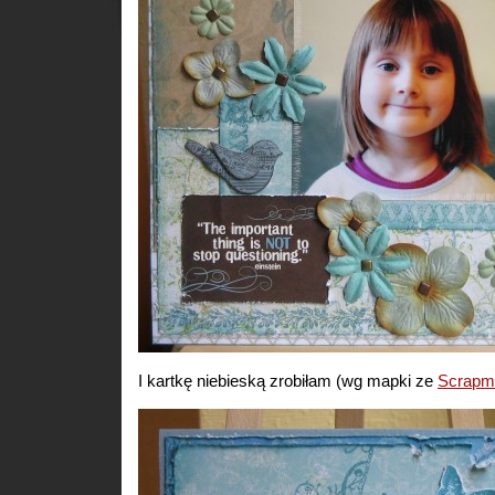
I kartkę niebieską zrobiłam (wg mapki ze
Scrapm