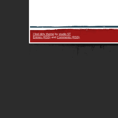
I feel dirty theme
by
studio ST
Entries (RSS)
and
Comments (RSS)
.