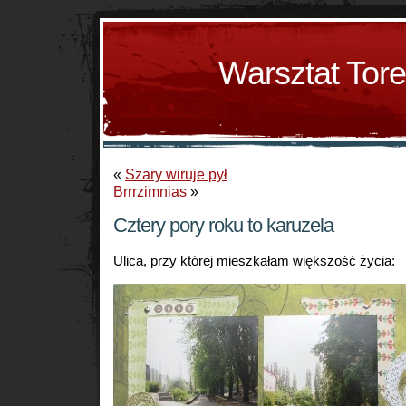
Warsztat Tor
«
Szary wiruje pył
Brrrzimnias
»
Cztery pory roku to karuzela
Ulica, przy której mieszkałam większość życia: