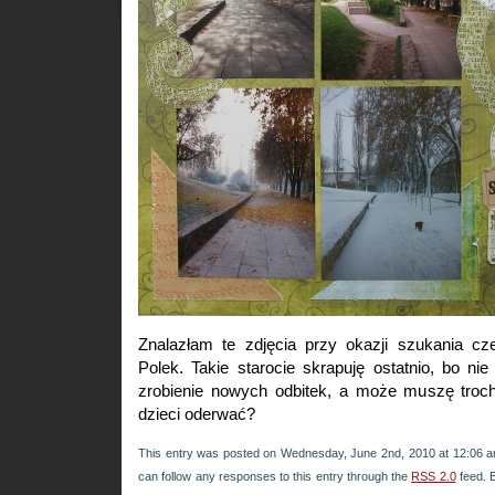
Znalazłam te zdjęcia przy okazji szukania c
Polek. Takie starocie skrapuję ostatnio, bo n
zrobienie nowych odbitek, a może muszę troc
dzieci oderwać?
This entry was posted on Wednesday, June 2nd, 2010 at 12:06 an
can follow any responses to this entry through the
RSS 2.0
feed. 